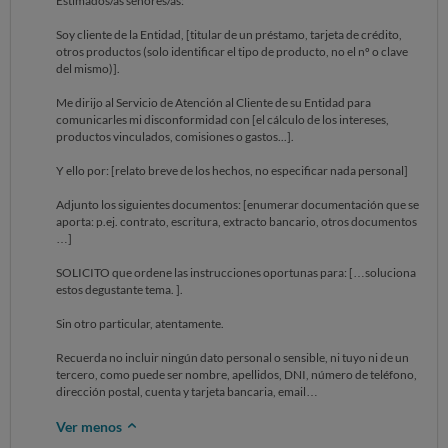
Estimados/as señores/as:
Soy cliente de la Entidad, [titular de un préstamo, tarjeta de crédito,
otros productos (solo identificar el tipo de producto, no el nº o clave
del mismo)].
Me dirijo al Servicio de Atención al Cliente de su Entidad para
comunicarles mi disconformidad con [el cálculo de los intereses,
productos vinculados, comisiones o gastos...].
Y ello por: [relato breve de los hechos, no especificar nada personal]
Adjunto los siguientes documentos: [enumerar documentación que se
aporta: p.ej. contrato, escritura, extracto bancario, otros documentos
…]
SOLICITO que ordene las instrucciones oportunas para: […soluciona
estos degustante tema. ].
Sin otro particular, atentamente.
Recuerda no incluir ningún dato personal o sensible, ni tuyo ni de un
tercero, como puede ser nombre, apellidos, DNI, número de teléfono,
dirección postal, cuenta y tarjeta bancaria, email…
Ver menos