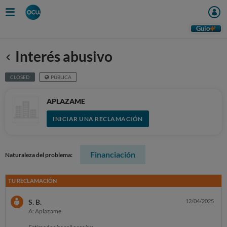
Guio
Interés abusivo
Anterior
CLOSED
PÚBLICA
APLAZAME
INICIAR UNA RECLAMACIÓN
Financiación
Naturaleza del problema:
TU RECLAMACIÓN
S. B.
12/04/2025
A: Aplazame