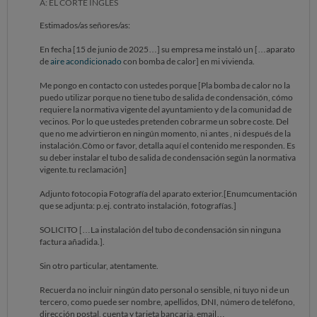
A: EL CORTE INGLÉS
Estimados/as señores/as:
En fecha [15 de junio de 2025…] su empresa me instaló un […aparato
de
aire acondicionado
con bomba de calor] en mi vivienda.
Me pongo en contacto con ustedes porque [Pla bomba de calor no la
puedo utilizar porque no tiene tubo de salida de condensación, cómo
requiere la normativa vigente del ayuntamiento y de la comunidad de
vecinos. Por lo que ustedes pretenden cobrarme un sobre coste. Del
que no me advirtieron en ningún momento, ni antes , ni después de la
instalación.Còmo or favor, detalla aquí el contenido me responden. Es
su deber instalar el tubo de salida de condensación según la normativa
vigente.tu reclamación]
Adjunto fotocopia Fotografía del aparato exterior.[Enumcumentación
que se adjunta: p.ej. contrato instalación, fotografías.]
SOLICITO […La instalación del tubo de condensación sin ninguna
factura añadida.].
Sin otro particular, atentamente.
Recuerda no incluir ningún dato personal o sensible, ni tuyo ni de un
tercero, como puede ser nombre, apellidos, DNI, número de teléfono,
dirección postal, cuenta y tarjeta bancaria, email…