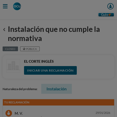
Guio
Instalación que no cumple la
Anterior
normativa
CLOSED
PÚBLICA
EL CORTE INGLÉS
INICIAR UNA RECLAMACIÓN
Instalación
Naturaleza del problema:
TU RECLAMACIÓN
M. V.
29/01/2026