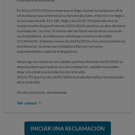
Estimados/as señores/as:
En fecha 22/01/2026 su empresa no llegó a hacer la instalación de la
centralita porque el terminal no funcionaba bien, el técnico no llegó a
su hora que era de 15 a 18h, llegó a las 20:30. El mismo técnico se
comprometió de que el viernes 23/01/2026 vendría a acabar de hacer
la instalación, no vino. El mismo viernes llamé varias veces a unos de
sus instaladores, le indiqué por whatsapp el número de orden
1114441032. Estamos a lunes día 26/01/2026 y hoy sinceramente no
nos llamaran. Su empresa instaladora Elecnor son unos
impresentables y nada de trabajadores.
Me pongo en contacto con ustedes que hoy día lunes 26/01/2026 su
empresa tiene que realizar si o si la instalación, ustedes no pueden
dejar a la mitad una instalación de centralita.
SOLICITO que hoy día 26/01/2026 se acabe de realizar la instalación
de la centralita.
Sin otro particular, atentamente.
Ver menos
INICIAR UNA RECLAMACIÓN