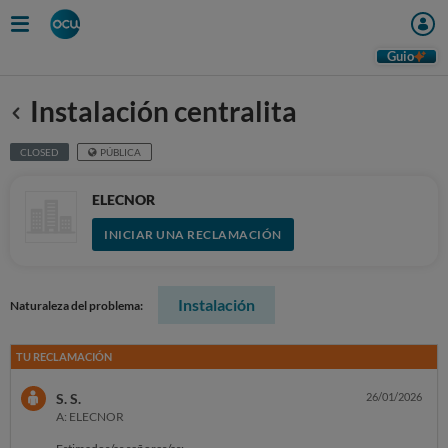
Guio
Instalación centralita
Anterior
CLOSED
PÚBLICA
ELECNOR
INICIAR UNA RECLAMACIÓN
Instalación
Naturaleza del problema:
TU RECLAMACIÓN
S. S.
26/01/2026
A: ELECNOR