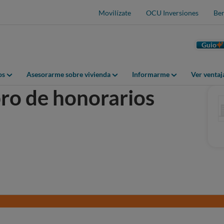
Movilízate
OCU Inversiones
Ben
Guio
os
Asesorarme sobre vivienda
Informarme
Ver venta
bro de honorarios