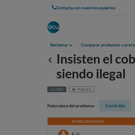
Contacta con nuestros expertos
Reclamar
Comparar productos y preci
Insisten el co
Anterior
siendo ilegal
CLOSED
PÚBLICA
Contrato
Naturaleza del problema:
TU RECLAMACIÓN
F. G.