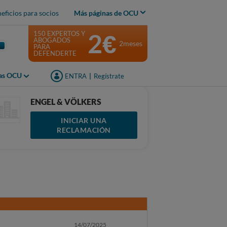
eficios para socios
Más páginas de OCU
2€
150 EXPERTOS Y
ABOGADOS
2meses
PARA
DEFENDERTE
jas OCU
ENTRA
|
Regístrate
ENGEL & VÖLKERS
INICIAR UNA
RECLAMACIÓN
14/07/2025