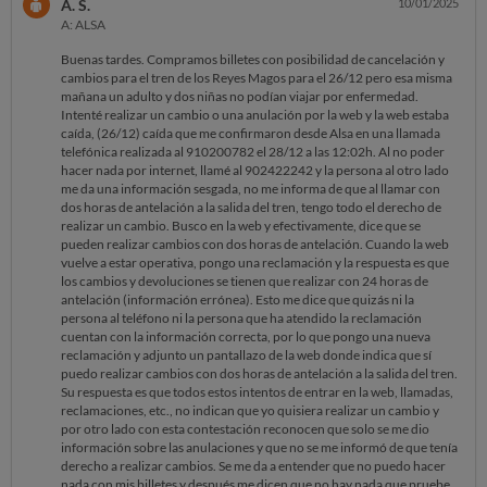
A. S.
10/01/2025
A: ALSA
Buenas tardes. Compramos billetes con posibilidad de cancelación y
cambios para el tren de los Reyes Magos para el 26/12 pero esa misma
mañana un adulto y dos niñas no podían viajar por enfermedad.
Intenté realizar un cambio o una anulación por la web y la web estaba
caída, (26/12) caída que me confirmaron desde Alsa en una llamada
telefónica realizada al 910200782 el 28/12 a las 12:02h. Al no poder
hacer nada por internet, llamé al 902422242 y la persona al otro lado
me da una información sesgada, no me informa de que al llamar con
dos horas de antelación a la salida del tren, tengo todo el derecho de
realizar un cambio. Busco en la web y efectivamente, dice que se
pueden realizar cambios con dos horas de antelación. Cuando la web
vuelve a estar operativa, pongo una reclamación y la respuesta es que
los cambios y devoluciones se tienen que realizar con 24 horas de
antelación (información errónea). Esto me dice que quizás ni la
persona al teléfono ni la persona que ha atendido la reclamación
cuentan con la información correcta, por lo que pongo una nueva
reclamación y adjunto un pantallazo de la web donde indica que sí
puedo realizar cambios con dos horas de antelación a la salida del tren.
Su respuesta es que todos estos intentos de entrar en la web, llamadas,
reclamaciones, etc., no indican que yo quisiera realizar un cambio y
por otro lado con esta contestación reconocen que solo se me dio
información sobre las anulaciones y que no se me informó de que tenía
derecho a realizar cambios. Se me da a entender que no puedo hacer
nada con mis billetes y después me dicen que no hay nada que pruebe