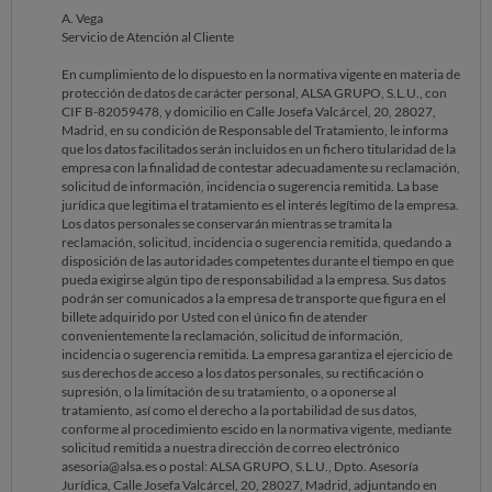
A. Vega
Servicio de Atención al Cliente
En cumplimiento de lo dispuesto en la normativa vigente en materia de
protección de datos de carácter personal, ALSA GRUPO, S.L.U., con
CIF B-82059478, y domicilio en Calle Josefa Valcárcel, 20, 28027,
Madrid, en su condición de Responsable del Tratamiento, le informa
que los datos facilitados serán incluidos en un fichero titularidad de la
empresa con la finalidad de contestar adecuadamente su reclamación,
solicitud de información, incidencia o sugerencia remitida. La base
jurídica que legitima el tratamiento es el interés legítimo de la empresa.
Los datos personales se conservarán mientras se tramita la
reclamación, solicitud, incidencia o sugerencia remitida, quedando a
disposición de las autoridades competentes durante el tiempo en que
pueda exigirse algún tipo de responsabilidad a la empresa. Sus datos
podrán ser comunicados a la empresa de transporte que figura en el
billete adquirido por Usted con el único fin de atender
convenientemente la reclamación, solicitud de información,
incidencia o sugerencia remitida. La empresa garantiza el ejercicio de
sus derechos de acceso a los datos personales, su rectificación o
supresión, o la limitación de su tratamiento, o a oponerse al
tratamiento, así como el derecho a la portabilidad de sus datos,
conforme al procedimiento escido en la normativa vigente, mediante
solicitud remitida a nuestra dirección de correo electrónico
asesoria@alsa.es o postal: ALSA GRUPO, S.L.U., Dpto. Asesoría
Jurídica, Calle Josefa Valcárcel, 20, 28027, Madrid, adjuntando en