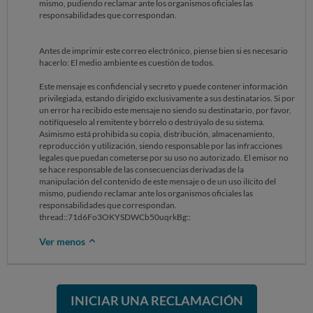
mismo, pudiendo reclamar ante los organismos oficiales las
responsabilidades que correspondan.
Antes de imprimir este correo electrónico, piense bien si es necesario
hacerlo: El medio ambiente es cuestión de todos.
Este mensaje es confidencial y secreto y puede contener información
privilegiada, estando dirigido exclusivamente a sus destinatarios. Si por
un error ha recibido este mensaje no siendo su destinatario, por favor,
notifíqueselo al remitente y bórrelo o destrúyalo de su sistema.
Asimismo está prohibida su copia, distribución, almacenamiento,
reproducción y utilización, siendo responsable por las infracciones
legales que puedan cometerse por su uso no autorizado. El emisor no
se hace responsable de las consecuencias derivadas de la
manipulación del contenido de este mensaje o de un uso ilícito del
mismo, pudiendo reclamar ante los organismos oficiales las
responsabilidades que correspondan.
thread::71d6Fo3OKYSDWCb50uqrkBg::
Ver menos
INICIAR UNA RECLAMACIÓN