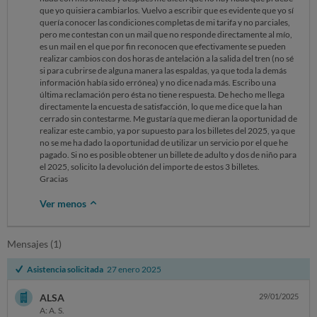
que yo quisiera cambiarlos. Vuelvo a escribir que es evidente que yo sí
quería conocer las condiciones completas de mi tarifa y no parciales,
pero me contestan con un mail que no responde directamente al mío,
es un mail en el que por fin reconocen que efectivamente se pueden
realizar cambios con dos horas de antelación a la salida del tren (no sé
si para cubrirse de alguna manera las espaldas, ya que toda la demás
información había sido errónea) y no dice nada más. Escribo una
última reclamación pero ésta no tiene respuesta. De hecho me llega
directamente la encuesta de satisfacción, lo que me dice que la han
cerrado sin contestarme. Me gustaría que me dieran la oportunidad de
realizar este cambio, ya por supuesto para los billetes del 2025, ya que
no se me ha dado la oportunidad de utilizar un servicio por el que he
pagado. Si no es posible obtener un billete de adulto y dos de niño para
el 2025, solicito la devolución del importe de estos 3 billetes.
Gracias
Ver menos
Mensajes (1)
Asistencia solicitada
27 enero 2025
ALSA
29/01/2025
A: A. S.