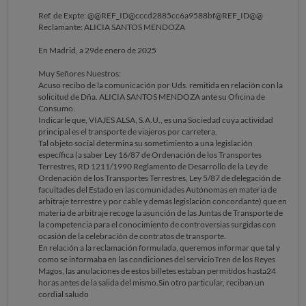
Ref. de Expte: @@REF_ID@cccd2885cc6a9588bf@REF_ID@@
Reclamante: ALICIA SANTOS MENDOZA
En Madrid, a 29de enero de 2025
Muy Señores Nuestros:
Acuso recibo de la comunicación por Uds. remitida en relación con la
solicitud de Dña. ALICIA SANTOS MENDOZA ante su Oficina de
Consumo.
Indicarle que, VIAJES ALSA, S.A.U., es una Sociedad cuya actividad
principal es el transporte de viajeros por carretera.
Tal objeto social determina su sometimiento a una legislación
específica (a saber Ley 16/87 de Ordenación de los Transportes
Terrestres, RD 1211/1990 Reglamento de Desarrollo de la Ley de
Ordenación de los Transportes Terrestres, Ley 5/87 de delegación de
facultades del Estado en las comunidades Autónomas en materia de
arbitraje terrestre y por cable y demás legislación concordante) que en
materia de arbitraje recoge la asunción de las Juntas de Transporte de
la competencia para el conocimiento de controversias surgidas con
ocasión de la celebración de contratos de transporte.
En relación a la reclamación formulada, queremos informar que tal y
como se informaba en las condiciones del servicioTren de los Reyes
Magos, las anulaciones de estos billetes estaban permitidos hasta24
horas antes de la salida del mismo.Sin otro particular, reciban un
cordial saludo