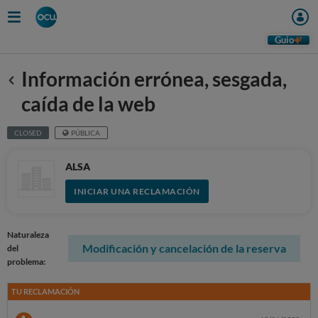
Guio
Información errónea, sesgada,
Anterior
caída de la web
CLOSED
PÚBLICA
ALSA
INICIAR UNA RECLAMACIÓN
Naturaleza
Modificación y cancelación de la reserva
del
problema:
TU RECLAMACIÓN