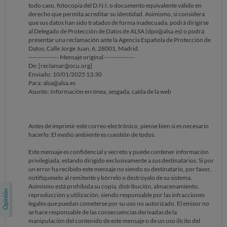
todo caso, fotocopia del D.N.I. o documento equivalente válido en
derecho que permita acreditar su identidad. Asimismo, si considera
que sus datos han sido tratados de forma inadecuada, podrá dirigirse
al Delegado de Protección de Datos de ALSA (dpo@alsa.es) o podrá
presentar una reclamación ante la Agencia Española de Protección de
Datos, Calle Jorge Juan, 6, 28001, Madrid.
--------------- Mensaje original ---------------
De: [reclamar@ocu.org]
Enviado: 10/01/2025 13:30
Para: alsa@alsa.es
Asunto: Información errónea, sesgada, caída de la web
Antes de imprimir este correo electrónico, piense bien si es necesario
hacerlo: El medio ambiente es cuestión de todos.
Este mensaje es confidencial y secreto y puede contener información
privilegiada, estando dirigido exclusivamente a sus destinatarios. Si por
un error ha recibido este mensaje no siendo su destinatario, por favor,
notifíqueselo al remitente y bórrelo o destrúyalo de su sistema.
Asimismo está prohibida su copia, distribución, almacenamiento,
reproducción y utilización, siendo responsable por las infracciones
legales que puedan cometerse por su uso no autorizado. El emisor no
se hace responsable de las consecuencias derivadas de la
manipulación del contenido de este mensaje o de un uso ilícito del