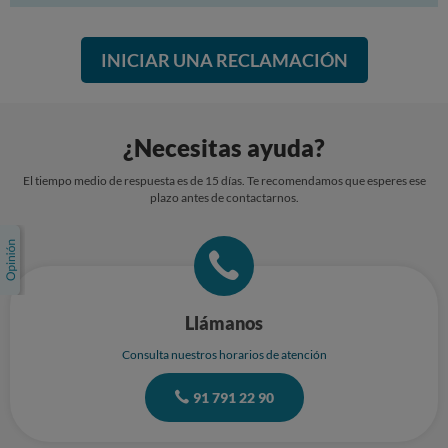
haga el reintegro de las entradas abonadas.
Un saludo,
INICIAR UNA RECLAMACIÓN
Rebeca F.C.
¿Necesitas ayuda?
El tiempo medio de respuesta es de 15 días. Te recomendamos que esperes ese
plazo antes de contactarnos.
Llámanos
Consulta nuestros horarios de atención
91 791 22 90