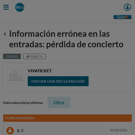
Guio
Información errónea en las
Anterior
entradas: pérdida de concierto
CLOSED
PÚBLICA
VIVATICKET
INICIAR UNA RECLAMACIÓN
Otro
Naturaleza del problema:
TU RECLAMACIÓN
R. F.
01/06/2026