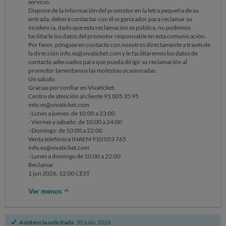
servicio.
Dispone de la información del promotor en la letra pequeña de su
La sensación con la que nos marchamos es de enorme decepción, ya
entrada, deberá contactar con él organizador para reclamar su
que nos hemos perdido una parte importante de una experiencia por
incidencia, dado que esta reclamación es pública, no podemos
la que habíamos pagado y que esperábamos con muchísima ilusión.
facilitarle los datos del promotor responsable en esta comunicación.
Nos fuimos con un disgusto muy grande y no entendemos como no se
Por favor, póngase en contacto con nosotros directamente a través de
hizo ningún comunicado oficial al menos por correo electrónico.
la dirección info.es@vivaticket.com y le facilitaremos los datos de
contacto adecuados para que pueda dirigir su reclamación al
Hemos reclamado ya directamente a través de vuestro "servicio de
promotor lamentamos las molestias ocasionadas.
atención al cliente sin éxito", donde nos indicáis que se enviaron mails
Un saludo.
(no hemos recibido ninguno de vivaticket a lo largo de todo el año, más
Gracias por confiar en Vivaticket.
que el día de antes del concierto donde se nos decía que
Centro de atención al cliente 91 005 35 95
imprimiésemos las entradas y comprobásemos la hora en las
info.es@vivaticket.com
mismas...las 21h).
- Lunes a jueves: de 10:00 a 23:00
- Viernes y sábado: de 10:00 a 24:00
Además, sabemos que a otros usuarios les habéis hecho ya la
- Domingo: de 10:00 a 22:00
devolución del importe con la misma situación que hemos tenido
Venta telefónica INAEM 910 053 765
nosotros (precisamente mis cuñados que pusieron un día después la
info.es@vivaticket.com
reclamación) a pesar de haber comprado las entradas posteriormente,
- Lunes a domingo de 10:00 a 22:00
algo que es incomprensible...¿por qué hay diferencia de trato entre
Reclamar
usuarios habiendo sido todos penalizados de la misma forma? Es una
1 jun 2026, 12:00 CEST
vergüenza.
Ver menos
Adjuntamos las entradas oficiales que tuvimos desde la primera
localización en Lisboa.
Quedamos a la espera de vuestra respuesta donde como mínimo se
Asistencia solicitada
30 julio 2026