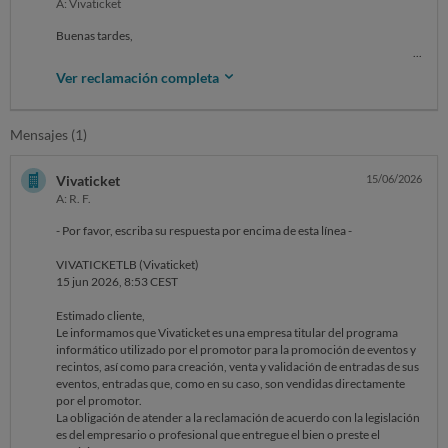
A: Vivaticket
Buenas tardes,
Nos ponemos en contacto con vosotros para trasladar formalmente
Ver reclamación completa
nuestro profundo malestar por lo ocurrido en el concierto de Arde
Bogotá celebrado el 15 de mayo en Lisboa.
Mensajes (1)
En nuestras entradas figuraba claramente como hora de inicio del
concierto las 21:00 h (ver adjunto). Sin embargo, la hora del concierto
era a las 20:00h, es decir, 1 hora antes de la hora indicada oficialmente.
Vivaticket
15/06/2026
A: R. F.
Debido a esta diferencia tan significativa entre la hora anunciada y la
real, perdimos alrededor de 45 minutos de concierto, algo
- Por favor, escriba su respuesta por encima de esta línea -
especialmente frustrante teniendo en cuenta que nos desplazamos
expresamente desde Valladolid, con el coste económico y el esfuerzo
VIVATICKETLB (Vivaticket)
que ello supone (transporte, alojamiento, entradas, organización del
15 jun 2026, 8:53 CEST
viaje, día de vacaciones en el trabajo etc.).
Estimado cliente,
Entendemos que pueden existir ajustes puntuales en la programación,
Le informamos que Vivaticket es una empresa titular del programa
pero adelantar 1 hora respecto a la hora reflejada en las entradas
informático utilizado por el promotor para la promoción de eventos y
resulta, sinceramente, inaceptable para el público asistente.
recintos, así como para creación, venta y validación de entradas de sus
Como espectadores, confiamos en la información oficial
eventos, entradas que, como en su caso, son vendidas directamente
proporcionada por la organización para planificar nuestra llegada, de
por el promotor.
hecho dormimos el día antes en Lisboa para no correr riesgos ya que
La obligación de atender a la reclamación de acuerdo con la legislación
era la primera vez que veíamos a la banda y estábamos
es del empresario o profesional que entregue el bien o preste el
emocionadísimos.