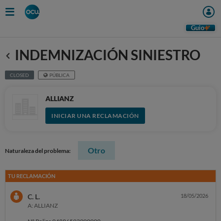
Guio
INDEMNIZACIÓN SINIESTRO
Anterior
CLOSED
PÚBLICA
ALLIANZ
INICIAR UNA RECLAMACIÓN
Otro
Naturaleza del problema:
TU RECLAMACIÓN
C. L.
18/05/2026
A: ALLIANZ