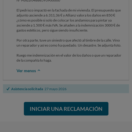
Nº Poliza 04886593900000
El pedrisco impactó en la fachada de mi vivienda. El presupuesto que
adjunto asciende a 6.311,36 € y Allianz valora los daños en 850 €
¿cómo es posible si solo de colocar los andamios para pintar ya
asciende a 1.500 € más IVA. Se añaden a la indemnización 3000 € de
gastos estéticos, pero sigue siendo insuficiente.
Por otra parte, tuve un siniestro que afectó al timbre de la calle. Vino
un reparador y así es como ha quedado. Un desastre. Se adjunta foto.
Ruego me indemnización en el valor de los daños o que un reparador
de la compañía lo haga.
Ver menos
Asistencia solicitada
27 mayo 2026
INICIAR UNA RECLAMACIÓN