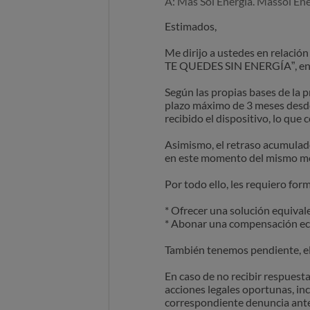
A: Más Sol Energía. Massol En
Estimados,
Me dirijo a ustedes en relació
TE QUEDES SIN ENERGÍA”, en vir
Según las propias bases de la
plazo máximo de 3 meses desde 
recibido el dispositivo, lo que
Asimismo, el retraso acumulad
en este momento del mismo mod
Por todo ello, les requiero fo
* Ofrecer una solución equival
* Abonar una compensación eco
También tenemos pendiente, el c
En caso de no recibir respuesta
acciones legales oportunas, in
correspondiente denuncia ant