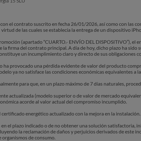
ergía 15 SLU
n con el contrato suscrito en fecha 26/01/2026, así como con las 
tud de las cuales se establecía la entrega de un dispositivo iPh
 promoción (apartado “CUARTO.- ENVÍO DEL DISPOSITIVO”), el env
la firma del contrato principal. A día de hoy, dicho plazo ha sid
 constituye un incumplimiento claro y directo de sus obligaciones c
o ha provocado una pérdida evidente de valor del producto compro
elo ya no satisface las condiciones económicas equivalentes a la
rmalmente para que, en un plazo máximo de 7 días naturales, proced
ente actualizada (modelo superior o de valor de mercado equivalent
nómica acorde al valor actual del compromiso incumplido.
ertificado energético actualizado con la mejora en la instalación.
 en el plazo indicado o de no obtener una solución satisfactoria, ini
cluyendo la reclamación de daños y perjuicios derivados de este in
e organismos de consumo.