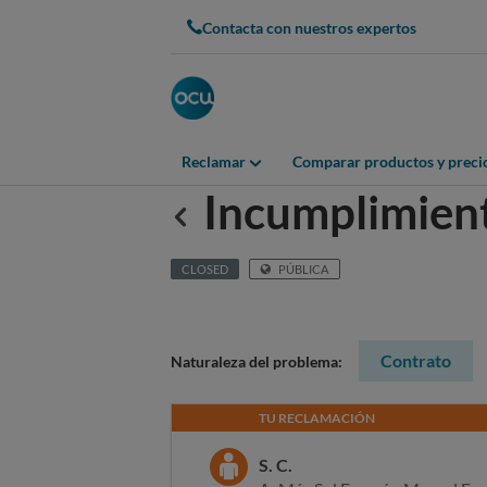
Contacta con nuestros expertos
Reclamar
Comparar productos y preci
Incumplimient
Anterior
CLOSED
PÚBLICA
Contrato
Naturaleza del problema:
TU RECLAMACIÓN
S. C.