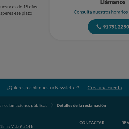
Llámanos
uesta es de 15 días.
Consulta nuestros horarios
speres ese plazo
91 791 22 9
¿Quieres recibir nuestra Newsletter?
Crea una cuenta
de reclamaciones públicas
Detalles de la reclamación
CONTACTAR
REV
 18 h y V de 9 a 14 h