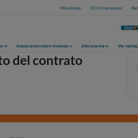
Movilízate
OCU Inversiones
Ben
Guio
os
Asesorarme sobre vivienda
Informarme
Ver venta
o del contrato