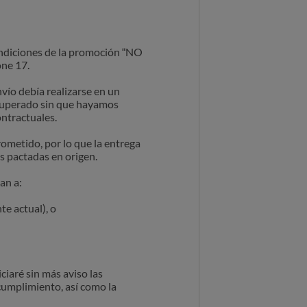
condiciones de la promoción “NO
one 17.
ío debía realizarse en un
o superado sin que hayamos
ontractuales.
metido, por lo que la entrega
s pactadas en origen.
an a:
e actual), o
ciaré sin más aviso las
cumplimiento, así como la