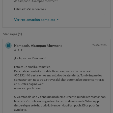
A: Kampaoh. Akampao Movment
Estimados/as señores/as:
Estamos intentando canjear la caja regalo con número de pedido
Ver reclamación completa
3303.
Tras revisar los términos y condiciones de ustedes por la web se puede
Mensajes (1)
leer claramente que la caja incluye todos los destinos con baño privado
en España y que a su vez en las exclusiones se especifica que quedan
excluidas "la Tienda Anza con baño privado + bañera exterior, así
Kampaoh. Akampao Movment
27/04/2026
como los modelos Tiny Love, Tiny Play y Tiny Dream", por lo que la
A: A. T.
Tiny Yuca con baño no entraría dentro de esa exclusión y podría
reservarse bajo los requisitos del contrato.
¡Hola, somos Kampaoh!
Tras el contacto con el servicio de atención al cliente, con resultado
Esto es un email automático.
NEGATIVO, se está haciendo un incumplimiento de contrato
Para hablar con la Central de Reservas puedes llamarnos al
claramente manifiesto, por lo que insto a que se resuelva
955252440 y estaremos encantados de atenderte. También puedes
positivamente antes de tomar las acciones legales pertinentes.
contactar con nosotros a través del chat automático que encontrarás
en nuestra página web:
Sin otro particular, atentamente.
www.kampaoh.com.
Si ya estás alojado y tienes un problema urgente, puedes contactar con
la recepción del camping o directamente al número de Whatsapp
desde el que se te ha dado la bienvenida a Kampaoh. Ellos podrán
ayudarte.