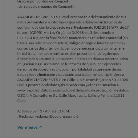
Gracias por confiar en Kampaoh.
¡Un saludo del equipo de Kampaoh!
AKAMPAO MOVMENT S.L. es el Responsable del tratamiento de sus
datos personales y le informa de que estos datos serán tratados de
conformidad con lo dispuesto en el Reglamento (UE) 2016/679, de 27
de abril (GDPR), y la Ley Orgánica 3/2018, de 5 de diciembre
(LOPDGDD), con la finalidad de mantener una relación comercial (en
base a una relación contractual, obligación legal o interés legítimo) y
conservarlos durante no más tiempo del necesario para mantener el
fin del tratamiento o mientras existan prescripciones legales que
dictaminen su custodia. No se comunicarán los datos a terceros, salvo
obligación legal. Asimismo, se le informa de que puede ejercer los
derechos de acceso, rectificación, portabilidad y supresión de sus
datos y los de limitación y oposición a su tratamiento dirigiéndose a
AKAMPAO MOVMENT S.L. en Calle Luis Fuentes Bejarano 60, 41020
Sevilla protecciondedatos@kampaoh.com y el de reclamación a
www.aepd.es. Datos de contacto del delegado de protección de datos:
OZONIA Consultores S L, Calle Algeciras, 1, Edificio Fenicia, 11011
Cádiz.
Activado Lun, 27 Abr a 2:31 P. M.
, Reclamar reclamar@ocu.org escribió:
Ver menos