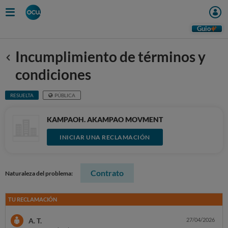
Guio
Incumplimiento de términos y
Anterior
condiciones
RESUELTA
PÚBLICA
KAMPAOH. AKAMPAO MOVMENT
INICIAR UNA RECLAMACIÓN
Contrato
Naturaleza del problema:
TU RECLAMACIÓN
A. T.
27/04/2026