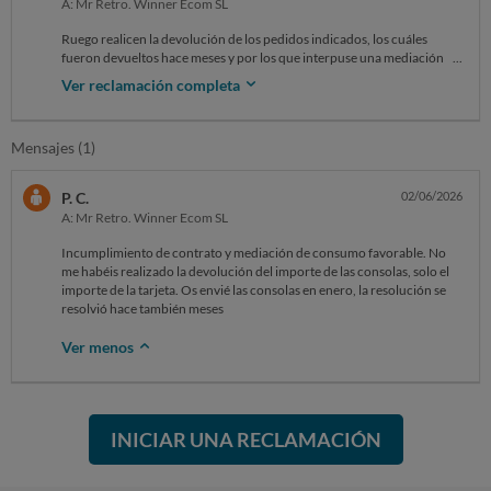
A: Mr Retro. Winner Ecom SL
Ruego realicen la devolución de los pedidos indicados, los cuáles
fueron devueltos hace meses y por los que interpuse una mediación de
consumo en mi comunidad autónoma, la cuál se resolvió a mi favor. No
Ver reclamación completa
habéis hecho el ingreso de la devolución de las consolas defectuosas,
tan solo habéis devuelto el importe de una tarjeta de memoria.
Mensajes (1)
P. C.
02/06/2026
A: Mr Retro. Winner Ecom SL
Incumplimiento de contrato y mediación de consumo favorable. No
me habéis realizado la devolución del importe de las consolas, solo el
importe de la tarjeta. Os envié las consolas en enero, la resolución se
resolvió hace también meses
Ver menos
INICIAR UNA RECLAMACIÓN