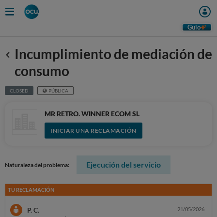
Guio
Incumplimiento de mediación de
Anterior
consumo
CLOSED
PÚBLICA
MR RETRO. WINNER ECOM SL
INICIAR UNA RECLAMACIÓN
Ejecución del servicio
Naturaleza del problema:
TU RECLAMACIÓN
P. C.
21/05/2026