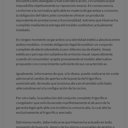
encuentra descatalogado y fuera de fabricación, circunstancia que
PRODUCE ESTANDO EL PRODUCTO EN GARANTÍA. ENTIENDO
imposibilita objetivamente su reposición exacta. En consecuencia,
QUE LA SOLUCIÓN APORTADA POR LA MARCA DEBERÍA
conforme a la normativa aplicable en materia de garantías y consumo,
GARANTIZAR EL MANTENIMIENTO DE LAS CARACTERÍSTICAS
la obligación del fabricante consiste en ofrecer un producto
ESENCIALES DEL CONJUNTO ORIGINALMENTE ADQUIRIDO,
equivalente en prestaciones y funcionalidad, extremo que Hisense ha
INCLUYENDO SU UNIFORMIDAD ESTÉTICA Y EL CONCEPTO
cumplido mediante la entrega del modelo sustitutivo actualmente
"SIDE BY SIDE" CON EL QUE FUE COMERCIALIZADO.
instalado.
POR TODO ELLO, SOLICITO UNA SOLUCIÓN ADECUADA Y
En ningún momento se garantizó una identidad estética absoluta entre
SATISFACTORIA QUE PERMITA MANTENER LAS CONDICIONES Y
ambos modelos, ni existe obligación legal de sustituir un conjunto
CARACTERÍSTICAS DEL CONJUNTO ORIGINAL ADQUIRIDO.
completo de electrodomésticos por diferencias de diseño, líneas
estéticas o percepción subjetiva de armonía visual, especialmente
cuando el consumidor aceptó previamente el modelo alternativo
propuesto con conocimiento suficiente de sus características.
Igualmente, informamos de que, si lo desea, puede realizarse sin coste
adicional el cambio de apertura de la puerta del frigorífico
suministrado, de modo que la misma abra en el sentido solicitado,
adecuándose así a la configuración de la cocina.
Por otro lado, la sustitución del conjunto completo frigorífico-
congelador que solicita excede manifiestamente el alcance de la
garantía legal aplicable a la incidencia comunicada, la cual afecta
exclusivamente al frigorífico averiado.
Del mismo modo, debe indicarse que Hisense ha actuado en todo
momento de buena fe, dentro de los plazos razonables de gestión y