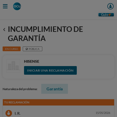
Guio
INCUMPLIMIENTO DE
Anterior
GARANTÍA
EN CURSO
PÚBLICA
HISENSE
INICIAR UNA RECLAMACIÓN
Garantía
Naturaleza del problema:
TU RECLAMACIÓN
I. R.
15/05/2026