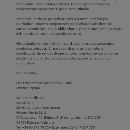
ofreciendo una solución ajustada a Derecho, proporcionada y
técnicamente equivalente al producto sustituido.
En consecuencia, no procede acceder a la sustitución integral
solicitada ni a nuevas compensaciones adicionales, al haber sido
correctamente ejecutada la obligación de garantía mediante la entrega
del modelo equivalente aceptado por usted.
No obstante, y en atención comercial a las molestias ocasionadas,
quedamos a disposición para coordinar, si así lo solicita, la
modificación del sentido de apertura de la puerta y revisar cualquier
incidencia funcional objetiva que pudiera presentar el aparato
suministrado.
Atentamente,
Departamento de Atención al Cliente
Hisense España
Saludos cordiales
Laura Cano
Service Logistics Department
Hisense Iberia S.L.U.
C/ Botiguers, nº 5, Edificio B, 2ª planta, oficinas 205-208,
46988 Paterna - Valencia
Tel: +34 96 176 74 72 – Extensión 228- 647 359 700