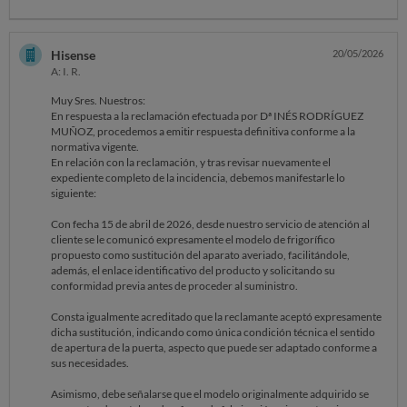
DICHA SUSTITUCIÓN PARA PODER PROCEDER A LA ENTREGA
DEL NUEVO APARATO.
Saludos
Hisense
20/05/2026
TRAS REVISAR MEDIDAS, FOTOGRAFÍAS Y CARACTERÍSTICAS
A: I. R.
TÉCNICAS, ACEPTÉ LA SUSTITUCIÓN CONFIANDO EN QUE EL
NUEVO FRIGORÍFICO MANTENDRÍA UNA APARIENCIA ESTÉTICA
Muy Sres. Nuestros:
SIMILAR Y COMPATIBLE CON EL CONGELADOR EXISTENTE.
En respuesta a la reclamación efectuada por Dª INÉS RODRÍGUEZ
MUÑOZ, procedemos a emitir respuesta definitiva conforme a la
SIN EMBARGO, UNA VEZ INSTALADO EL NUEVO FRIGORÍFICO
normativa vigente.
JUNTO AL CONGELADOR, EL RESULTADO ES COMPLETAMENTE
En relación con la reclamación, y tras revisar nuevamente el
DISTINTO AL CONJUNTO ORIGINAL ADQUIRIDO: EL
expediente completo de la incidencia, debemos manifestarle lo
CONGELADOR PRESENTA LÍNEAS CURVAS MIENTRAS QUE EL
siguiente:
NUEVO FRIGORÍFICO TIENE LÍNEAS RECTAS, ROMPIENDO
TOTALMENTE LA UNIFORMIDAD ESTÉTICA Y HACIENDO
Con fecha 15 de abril de 2026, desde nuestro servicio de atención al
DESAPARECER EL CONCEPTO "SIDE BY SIDE" POR EL QUE SE
cliente se le comunicó expresamente el modelo de frigorífico
ADQUIRIÓ EL CONJUNTO.
propuesto como sustitución del aparato averiado, facilitándole,
además, el enlace identificativo del producto y solicitando su
TRASLADÉ INMEDIATAMENTE MI DISCONFORMIDAD A
conformidad previa antes de proceder al suministro.
ATENCIÓN AL CLIENTE Y SOLICITÉ UNA SOLUCIÓN
SATISFACTORIA. SIN EMBARGO, LA RESPUESTA RECIBIDA INSISTE
Consta igualmente acreditado que la reclamante aceptó expresamente
ÚNICAMENTE EN QUE EL MODELO ORIGINAL ESTÁ
dicha sustitución, indicando como única condición técnica el sentido
DESCATALOGADO Y EN QUE ACEPTÉ EL MODELO OFRECIDO.
de apertura de la puerta, aspecto que puede ser adaptado conforme a
sus necesidades.
QUIERO MANIFESTAR QUE NO CONSIDERO QUE LA
DESCATALOGACIÓN DEL MODELO DEBA PERJUDICAR AL
Asimismo, debe señalarse que el modelo originalmente adquirido se
CONSUMIDOR, ESPECIALMENTE CUANDO LA INCIDENCIA SE