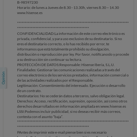
B-98597230
Horario: de lunes a Jueves de 8.30 - 13.30h, viernes 8.30 – 14.30
www.hisense.es
*************************************************************************
***********************************************
CONFIDENCIALIDAD:La información de este correo electrónico es
privada, confidencial, y para uso exclusivo de su destinatario. Si no
eres el destinatario correcto, o lo has recibido por error, te
informamos que está totalmente prohibido su divulgación,
distribución o reproducción por ley. Por favor, notifícanoslo y procede
a su destrucción sin continuar su lectura.
PROTECCIÓN DE DATOS:Responsable: Hisense Iberia, S.L.U.
Finalidades: Gestionar las comunicaciones realizadas a través del
correo electrónico de los servicios prestados, información comercial o
de las actividades realizados por el Responsable.
Legitimación: Consentimiento del interesado. Ejecución o desarrollo
de un contrato.
Destinatarios: No se cederán datos a terceros, salvo obligación legal.
Derechos: Acceso, rectificación, supresión, oposición, así como otros
derechos desarrollados en información ampliada en:www.hisense.es
LSSI:Podemos incluir publicidad, si no deseas recibir más correos,
contesta con el asunto “baja”.
*************************************************************************
***********************************************
PAntes de imprimir este e-mail piense bien si es necesario