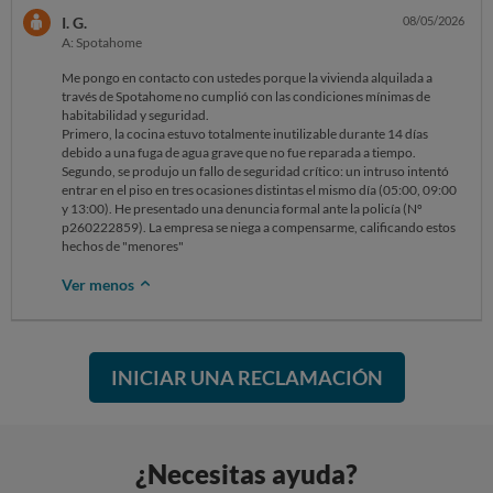
I. G.
08/05/2026
A: Spotahome
Me pongo en contacto con ustedes porque la vivienda alquilada a
través de Spotahome no cumplió con las condiciones mínimas de
habitabilidad y seguridad.
Primero, la cocina estuvo totalmente inutilizable durante 14 días
debido a una fuga de agua grave que no fue reparada a tiempo.
Segundo, se produjo un fallo de seguridad crítico: un intruso intentó
entrar en el piso en tres ocasiones distintas el mismo día (05:00, 09:00
y 13:00). He presentado una denuncia formal ante la policía (Nº
p260222859). La empresa se niega a compensarme, calificando estos
hechos de "menores"
Ver menos
INICIAR UNA RECLAMACIÓN
¿Necesitas ayuda?