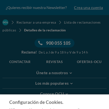
¿Quieres recibir nuestra Newsletter?
Crea una cuenta
Reclamar a una empresa
Lista de reclamaciones
públicas
Detalles de la reclamación
900 055 105
Reclama!
De L a J de 9 a 18 h y V de 9 a 14 h
CONTACTAR
REVISTAS
OFERTAS-OCU
Únete a nosotros
Los más populares
Conoce OCU
Configuración de Cookies.
Más Información