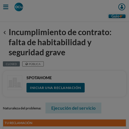
Guio
Incumplimiento de contrato:
Anterior
falta de habitabilidad y
seguridad grave
CLOSED
PÚBLICA
SPOTAHOME
INICIAR UNA RECLAMACIÓN
Ejecución del servicio
Naturaleza del problema:
TU RECLAMACIÓN