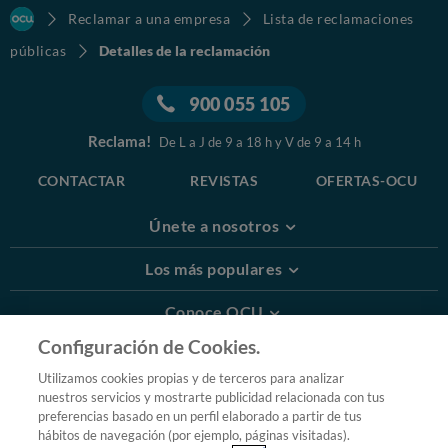
Reclamar a una empresa
Lista de reclamaciones
públicas
Detalles de la reclamación
900 055 105
Reclama!
De L a J de 9 a 18 h y V de 9 a 14 h
CONTACTAR
REVISTAS
OFERTAS-OCU
Únete a nosotros
Los más populares
Conoce OCU
Configuración de Cookies.
Más Información
Utilizamos cookies propias y de terceros para analizar
nuestros servicios y mostrarte publicidad relacionada con tus
© 2026 OCU
preferencias basado en un perfil elaborado a partir de tus
Condiciones generales de contratación de OCU
hábitos de navegación (por ejemplo, páginas visitadas).