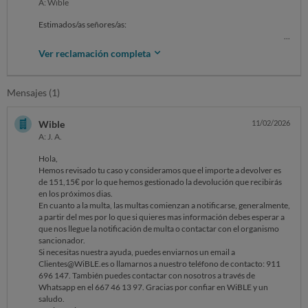
A: Wible
Estimados/as señores/as:
Me pongo en contacto con ustedes porque el pasado día 30 de enero
Ver reclamación completa
recibí vía correo electrónico la comunicación por parte de la empresa
Wible de una incidencia con uno de mis viajes, concretamente el día 19
de enero 2026 con el vehículo con matrícula 7685MFG. Me indican
Mensajes (1)
"hemos procedido a identificarle como responsable por Vehiculo mal
aparcado y retirado del depósito municipal".
Wible
11/02/2026
Acto seguido, recibo un cargo en la tarjeta por importe de 341,15€
A: J. A.
divididos en dos conceptos:
- Recargo por Tramitación facturas terceros - 301,15 €
Hola,
- Recargo por desplazamiento especial operario - 40 €
Hemos revisado tu caso y consideramos que el importe a devolver es
de 151,15€ por lo que hemos gestionado la devolución que recibirás
en los próximos dias.
En cuanto a la multa, las multas comienzan a notificarse, generalmente,
Ante esta situación, solicito a la empresa Wible por correo electrónico
a partir del mes por lo que si quieres mas información debes esperar a
me envíen evidencias de:
que nos llegue la notificación de multa o contactar con el organismo
1. Ubicación exacta de finalización de mi viaje con el vehículo motivo
sancionador.
de la infracción.
Si necesitas nuestra ayuda, puedes enviarnos un email a
Clientes@WiBLE.es o llamarnos a nuestro teléfono de contacto: 911
2. La sanción por parte de la Autoridad por aparcar en la zona motivo
696 147. También puedes contactar con nosotros a través de
de infracción
Whatsapp en el 667 46 13 97. Gracias por confiar en WiBLE y un
saludo.
3. La sanción por parte de la Autoridad por retirada del vehículo al