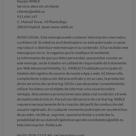
Equipo WiBLE
depósito municipal. En esta debe figurar el desglose por días que ha
Servicio atención al cliente
estado el vehículo en el depósito antes de su recogida
clientes@wible.es
911 696 147
C. Manuel Tovar, 43 Planta Baja
La empresa Wible responde de la siguiente manera:
28034 Madrid, Spain www.wible.es
1. Se adjuntan dos fotografías de google maps indicando la supuesta
ubicación de la infracción, sin existir documentos oficiales de la
AVISO LEGAL. Este mensaje puede contener información reservada y
Autoridad donde se indique la ubicación de la infracción cuando se
confidencial. Si usted no es el destinatario no está autorizado a copiar,
realiza la recogida del vehículo por parte de la grúa ni tampoco la
reproducir o distribuir este mensaje ni su contenido. Si ha recibido este
ubicación exacta de finalización de mi viaje en Wible. Se adjuntan al
mensaje por error, le rogamos que lo notifique al remitente.
expediente ambas imágenes de google maps enviadas.
Le informamos de que sus datos personales, que puedan constar en
este mensaje, serán tratados en calidad de responsable de tratamiento
2. No se adjunta evidencia de sanción por parte de la Autoridad por
por Wib Advanced Mobility, S.L. (WiBLE) Finalidades principales (i)
aparcar en la zona motivo de infracción
Gestión del registro de usuario de nuestra App y web; (ii) Desarrollo,
cumplimiento y ejecución del precontrato y, en su caso, la prestación
3. Se adjunta justificante de la retirada de vehículos de la vía pública
de los servicios de carsharing; (iii) En caso de prestar consentimiento,
donde se evidencia el desglose de los 301,15€. Se adjunta el
utilizar los datos con el objeto de informar a los usuarios sobre
documento al expediente, donde se evidencia que, del importe total de
ventajas, descuentos y promociones asociadas a tal condición a través
301,15€, en realidad 147,55€ se corresponden al concepto de
de medios electrónicos. Para el uso del servicio de carsharing, WiBLE
retirada de vehículo del depósito y 153,60€ se corresponden al
requiere necesariamente de la creación del perfil de conducción del
concepto depósito de vehículos. ES IMPORTANTE recalcar que, en la
usuario registrado. En cualquier momento podrá ejercer sus derechos
evidencia del documento queda anotado que el vehículo estuvo en el
de acceder, rectificar, suprimir, oponerse limitar y a solicitar la
depósito entre los días 20 y 28 de enero sin que ningún operario de la
potabilidad de sus datosdirigiéndose aprotecciondedatos@wible.es.
empresa Wible fuera a retirarlo, suponiendo esto el incremento en el
Más información. Política de
importe de los 153,60€.
06-02-2026 12:01:49 - reclamar@ocu.org: