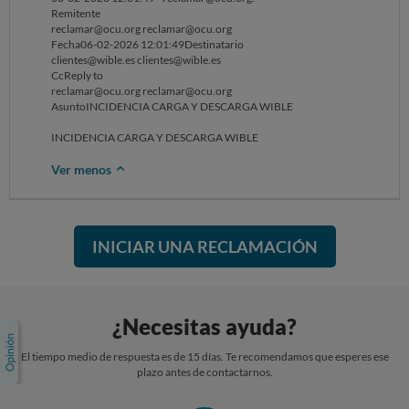
Remitente
SOLICITO se amplíe la información del trámite, no habiéndose
reclamar@ocu.org reclamar@ocu.org
justificado todavía que la ubicación con la retirada del vehículo por la
Fecha06-02-2026 12:01:49Destinatario
grúa coincida exactamente con la ubicación de final de mi viaje.
clientes@wible.es clientes@wible.es
CcReply to
Asimismo, en caso de demostrarse la relación entre ambas
reclamar@ocu.org reclamar@ocu.org
ubicaciones, el importe bajo concepto DEPÓSITO DE VEHÍCULOS
AsuntoINCIDENCIA CARGA Y DESCARGA WIBLE
con valor de 153,60€ no se encuentra bajo la responsabilidad del
usuario, sino de la empresa encargada de la recogida del vehículo. No
INCIDENCIA CARGA Y DESCARGA WIBLE
obstante, este cargo en la tarjeta ya se ha producido dentro de los
301,15€ cargados inicialmente.
Ver menos
Finalmente, no se ha recibido justificación relacionada con una
infracción por parte de la Autoridad por "vehículo mal aparcado", sino
únicamente por parte del depósito municipal. Solicito se comunique a
mi persona si la empresa ha recibido dicha infracción y el importe de la
INICIAR UNA RECLAMACIÓN
misma, incluyendo la opción de pronto pago con la correspondiente
reducción.
Sin otro particular, atentamente.
¿Necesitas ayuda?
El tiempo medio de respuesta es de 15 días. Te recomendamos que esperes ese
plazo antes de contactarnos.