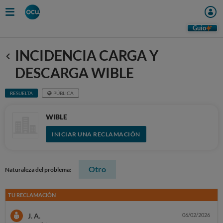
Guio
INCIDENCIA CARGA Y
Anterior
DESCARGA WIBLE
RESUELTA
PÚBLICA
WIBLE
INICIAR UNA RECLAMACIÓN
Otro
Naturaleza del problema:
TU RECLAMACIÓN
J. A.
06/02/2026