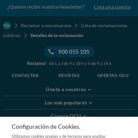
¿Quieres recibir nuestra Newsletter?
Crea una cuenta
Reclamar a una empresa
Lista de reclamaciones
públicas
Detalles de la reclamación
900 055 105
Reclama!
De L a J de 9 a 18 h y V de 9 a 14 h
CONTACTAR
REVISTAS
OFERTAS-OCU
Únete a nosotros
Los más populares
Conoce OCU
Configuración de Cookies.
Más Información
Utilizamos cookies propias y de terceros para analizar