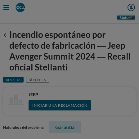
Guio
Incendio espontáneo por
Anterior
defecto de fabricación — Jeep
Avenger Summit 2024 — Recall
oficial Stellanti
RESUELTA
PÚBLICA
JEEP
INICIAR UNA RECLAMACIÓN
Garantía
Naturaleza del problema: