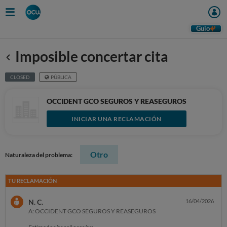
Guio
Imposible concertar cita
Anterior
CLOSED
PÚBLICA
OCCIDENT GCO SEGUROS Y REASEGUROS
INICIAR UNA RECLAMACIÓN
Otro
Naturaleza del problema:
TU RECLAMACIÓN
N. C.
16/04/2026
A: OCCIDENT GCO SEGUROS Y REASEGUROS