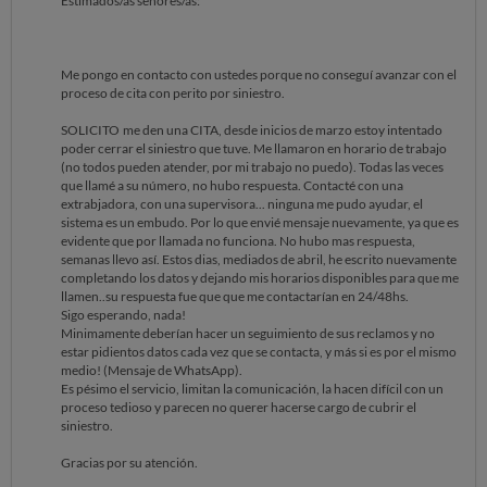
Estimados/as señores/as:
Me pongo en contacto con ustedes porque no conseguí avanzar con el
proceso de cita con perito por siniestro.
SOLICITO me den una CITA, desde inicios de marzo estoy intentado
poder cerrar el siniestro que tuve. Me llamaron en horario de trabajo
(no todos pueden atender, por mi trabajo no puedo). Todas las veces
que llamé a su número, no hubo respuesta. Contacté con una
extrabjadora, con una supervisora... ninguna me pudo ayudar, el
sistema es un embudo. Por lo que envié mensaje nuevamente, ya que es
evidente que por llamada no funciona. No hubo mas respuesta,
semanas llevo así. Estos dias, mediados de abril, he escrito nuevamente
completando los datos y dejando mis horarios disponibles para que me
llamen..su respuesta fue que que me contactarían en 24/48hs.
Sigo esperando, nada!
Minimamente deberían hacer un seguimiento de sus reclamos y no
estar pidientos datos cada vez que se contacta, y más si es por el mismo
medio! (Mensaje de WhatsApp).
Es pésimo el servicio, limitan la comunicación, la hacen difícil con un
proceso tedioso y parecen no querer hacerse cargo de cubrir el
siniestro.
Gracias por su atención.