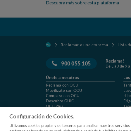
Descubra más sobre esta plataforma
Reclamar a una empresa
Lista 
Reclama!
900 055 105
De L a J de 9 a
Únete a nosotros
Los
Reclama con OCU
Tari
Movilízate con OCU
Lav
Compara con OCU
Hip
Descubre GUIO
Frig
OCU Plus
Tele
Trabajar en OCU
Col
Configuración de Cookies.
© 2026 OCU
Condiciones generales de contratac
Utilizamos cookies propias y de terceros para analizar nuestros servicios
Aviso Legal
Política de cookies