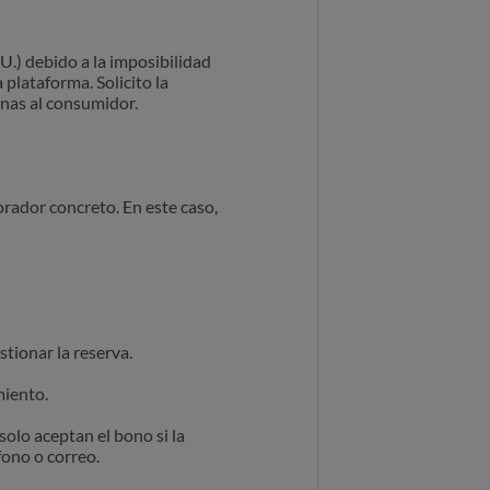
.) debido a la imposibilidad
 plataforma. Solicito la
enas al consumidor.
orador concreto. En este caso,
stionar la reserva.
miento.
olo aceptan el bono si la
fono o correo.