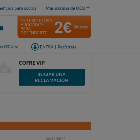
eficios para socios
Más páginas de OCU
2€
150 EXPERTOS Y
ABOGADOS
2meses
PARA
DEFENDERTE
jas OCU
ENTRA
|
Regístrate
COFRE VIP
INICIAR UNA
RECLAMACIÓN
02/12/2025