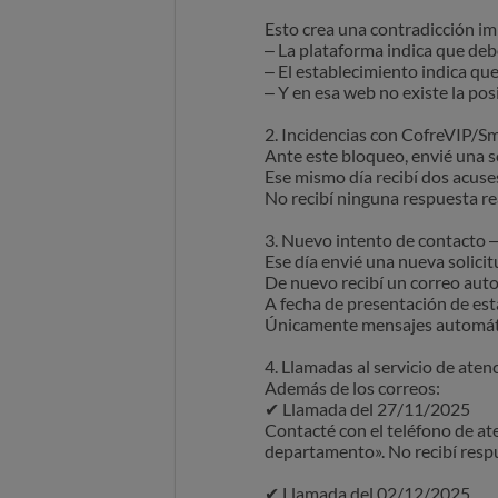
Esto crea una contradicción im
– La plataforma indica que deb
– El establecimiento indica qu
– Y en esa web no existe la pos
2. Incidencias con CofreVIP/
Ante este bloqueo, envié una so
Ese mismo día recibí dos acuse
No recibí ninguna respuesta re
3. Nuevo intento de contacto
Ese día envié una nueva solicit
De nuevo recibí un correo aut
A fecha de presentación de es
Únicamente mensajes automáti
4. Llamadas al servicio de atenc
Además de los correos:
✔ Llamada del 27/11/2025
Contacté con el teléfono de ate
departamento». No recibí respu
✔ Llamada del 02/12/2025