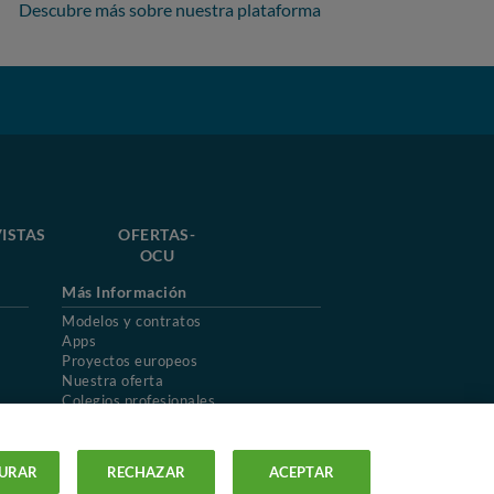
Descubre más sobre nuestra plataforma
ISTAS
OFERTAS-
OCU
Más Información
Modelos y contratos
Apps
Proyectos europeos
Nuestra oferta
Colegios profesionales
Mapa del sitio
URAR
RECHAZAR
ACEPTAR