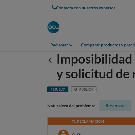
Contacta con nuestros expertos
Reclamar
Comparar productos y preci
Imposibilidad 
Anterior
y solicitud d
RESUELTA
PÚBLICA
Reservas
Naturaleza del problema:
TU RECLAMACIÓN
A. G.