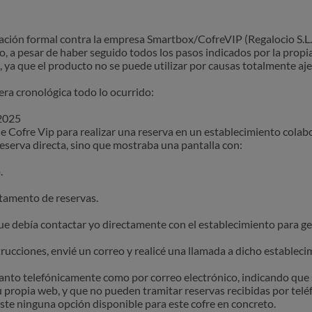
ción formal contra la empresa Smartbox/CofreVIP (Regalocio S.L.U
do, a pesar de haber seguido todos los pasos indicados por la propia
, ya que el producto no se puede utilizar por causas totalmente aj
ra cronológica todo lo ocurrido:
/2025
de Cofre Vip para realizar una reserva en un establecimiento colab
reserva directa, sino que mostraba una pantalla con:
.
rtamento de reservas.
que debía contactar yo directamente con el establecimiento para ge
rucciones, envié un correo y realicé una llamada a dicho estableci
anto telefónicamente como por correo electrónico, indicando que s
su propia web, y que no pueden tramitar reservas recibidas por telé
ste ninguna opción disponible para este cofre en concreto.