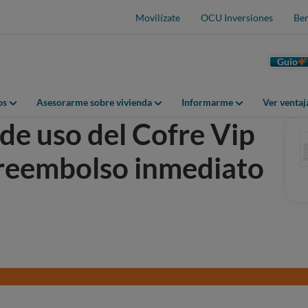
Movilízate
OCU Inversiones
Ben
Guio
os
Asesorarme sobre vivienda
Informarme
Ver venta
de uso del Cofre Vip
e reembolso inmediato