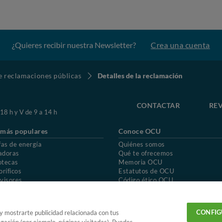
¿Quieres recibir nuestra Newsletter?
Crea una cuenta
de reclamaciones públicas
Detalles de la reclamación
CONTACTAR
REV
 18 h y V de 9 a 14 h
 más populares
Conoce OCU
fas de energía
Quiénes somos
adoras
Qué te ofrecemos
otecas
Memoria OCU
oríficos
Estatutos de OCU
visores
Código ético OCU
chones
Preguntas frecuentes
ión de OCU
Política de privacidad
Uso del nombre y de los signos de OCU
CONFIG
 y mostrarte publicidad relacionada con tus