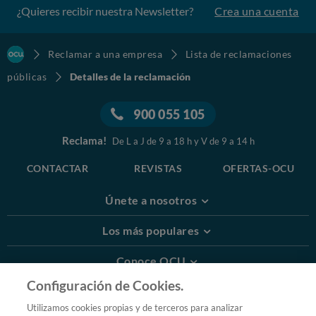
¿Quieres recibir nuestra Newsletter?
Crea una cuenta
Reclamar a una empresa
Lista de reclamaciones
públicas
Detalles de la reclamación
900 055 105
Reclama!
De L a J de 9 a 18 h y V de 9 a 14 h
CONTACTAR
REVISTAS
OFERTAS-OCU
Únete a nosotros
Los más populares
Conoce OCU
Configuración de Cookies.
Más Información
Utilizamos cookies propias y de terceros para analizar