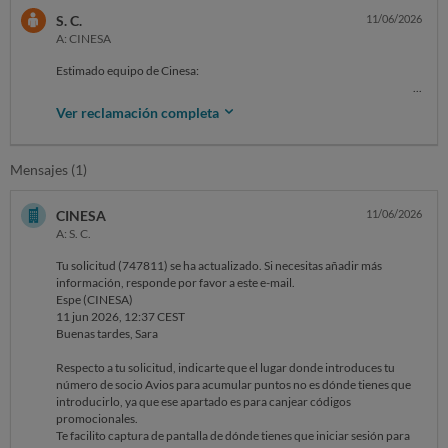
S. C.
11/06/2026
A: CINESA
Estimado equipo de Cinesa:
Me pongo en contacto con ustedes para presentar una reclamación
Ver reclamación completa
relacionada con la promoción anunciada entre Cinesa e Iberia Club
para la obtención de Avios por la compra de entradas de cine.
Mensajes (1)
El pasado domingo realicé la compra de cinco entradas por un importe
total de 45 euros, tal y como se refleja en el justificante de compra que
adjunto. Durante el proceso de compra intenté introducir mi número
CINESA
11/06/2026
de socio de Iberia Club para beneficiarme de la acumulación de Avios
A: S. C.
anunciada, pero la plataforma mostraba un error y no permitía
completar la vinculación de mi cuenta. Intenté además introducir el
Tu solicitud (747811) se ha actualizado. Si necesitas añadir más
número tanto con letras como sin ellas pero no funcionó.
información, responde por favor a este e-mail.
Espe (CINESA)
Como consecuencia de esta incidencia técnica, no pude registrar mi
11 jun 2026, 12:37 CEST
número de socio ni obtener los Avios correspondientes a una compra
Buenas tardes, Sara
que cumplía con las condiciones de la promoción publicitada.
Respecto a tu solicitud, indicarte que el lugar donde introduces tu
Por ello, solicito:
número de socio Avios para acumular puntos no es dónde tienes que
introducirlo, ya que ese apartado es para canjear códigos
1. La revisión y resolución de la incidencia técnica detectada.
promocionales.
2. La asignación manual de los Avios correspondientes a la compra
Te facilito captura de pantalla de dónde tienes que iniciar sesión para
realizada por importe de 45 euros.