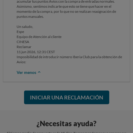
acumular tus puntos Avios con la compra de entradas normales.
Asimismo, sentimos indicarte que esto se tiene que hacer en el
Adjunto la documentación acreditativa de la compra, así como la
momento de la compra, por lo que no se realizan reasignación de
captura del error mostrado al intentar introducir mi número de socio
puntos manuales.
de Iberia Club.
Un saludo,
Quedo a la espera de su respuesta.
Espe
Equipo de Atención al cliente
Atentamente,
CINESA
Reclamar
Sara Cebrián.
11 jun 2026, 12:31 CEST
Imposibilidad de introducir número Iberia Club para la obtención de
Avios:
Ver menos
INICIAR UNA RECLAMACIÓN
¿Necesitas ayuda?