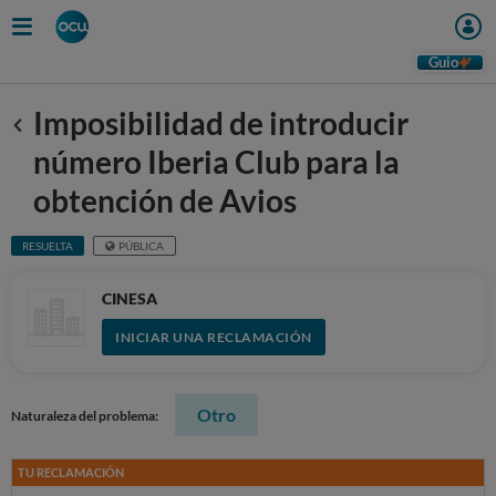
Guio
Imposibilidad de introducir
Anterior
número Iberia Club para la
obtención de Avios
RESUELTA
PÚBLICA
CINESA
INICIAR UNA RECLAMACIÓN
Otro
Naturaleza del problema:
TU RECLAMACIÓN