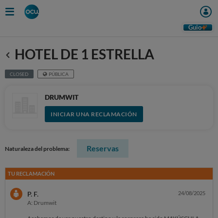
Guio
HOTEL DE 1 ESTRELLA
Anterior
CLOSED
PÚBLICA
DRUMWIT
INICIAR UNA RECLAMACIÓN
Reservas
Naturaleza del problema:
TU RECLAMACIÓN
P. F.
24/08/2025
A: Drumwit