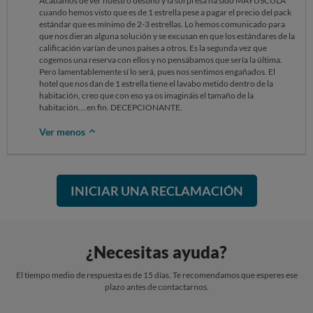
Acabamos de ver nuestro destino y la sorpresa ha sido MAYÚSCULA
cuando hemos visto que es de 1 estrella pese a pagar el precio del pack
estándar que es mínimo de 2-3 estrellas. Lo hemos comunicado para
que nos dieran alguna solución y se excusan en que los estándares de la
calificación varían de unos países a otros. Es la segunda vez que
cogemos una reserva con ellos y no pensábamos que sería la última.
Pero lamentablemente sí lo será, pues nos sentimos engañados. El
hotel que nos dan de 1 estrella tiene el lavabo metido dentro de la
habitación, creo que con eso ya os imagináis el tamaño de la
habitación....en fin. DECEPCIONANTE.
Ver menos
INICIAR UNA RECLAMACIÓN
¿Necesitas ayuda?
El tiempo medio de respuesta es de 15 días. Te recomendamos que esperes ese
plazo antes de contactarnos.