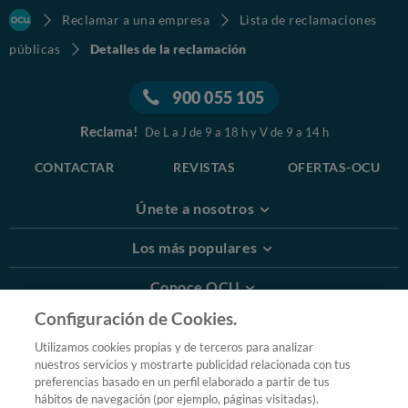
Reclamar a una empresa
Lista de reclamaciones
públicas
Detalles de la reclamación
900 055 105
Reclama!
De L a J de 9 a 18 h y V de 9 a 14 h
CONTACTAR
REVISTAS
OFERTAS-OCU
Únete a nosotros
Los más populares
Conoce OCU
Configuración de Cookies.
Más Información
Utilizamos cookies propias y de terceros para analizar
nuestros servicios y mostrarte publicidad relacionada con tus
© 2026 OCU
preferencias basado en un perfil elaborado a partir de tus
Condiciones generales de contratación de OCU
hábitos de navegación (por ejemplo, páginas visitadas).