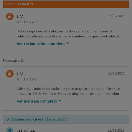
TU RECLAMACIÓN
J. V.
16/05/2026
A: FLEXICAR
Hola, compré un vehículo y no me dan los la documentación del
vehículo, además detecté error en el combustible que usa el vehículo.
Tengo WhatsApp reclamando desde primer momento y me
Ver reclamación completa
comentaron que la gestión se demoraría, he dejado el tiempo que
solicitasteis y cuando he vuelto a reclamar no obtengo respuesta. La
documentación provisional ha caducado.
Mensajes (3)
Puedo adjuntar audios y conversaciones.
J. V.
17/05/2026
A: FLEXICAR
Además de todo lo indicado, tampoco tengo la etiqueta conforme se ha
pasado la ITV del vehículo. Estoy sin ningún tipo de documentación
respecto al coche, solo un provisional caducado y el contrato de
Ver mensaje completo
compra-venta.
Asistencia solicitada
21 mayo 2026
FLEXICAR
26/06/2026