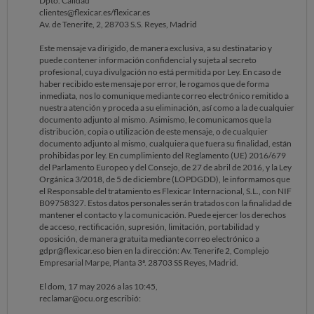
Dpto. Calidad
documento adjunto al mismo. Asimismo, le comunicamos que la
clientes@flexicar.es/flexicar.es
distribución, copia o utilización de este mensaje, o de cualquier
Av. de Tenerife, 2, 28703 S.S. Reyes, Madrid
documento adjunto al mismo, cualquiera que fuera su finalidad, están
prohibidas por ley. En cumplimiento del Reglamento (UE) 2016/679
Este mensaje va dirigido, de manera exclusiva, a su destinatario y
del Parlamento Europeo y del Consejo, de 27 de abril de 2016, y la Ley
puede contener información confidencial y sujeta al secreto
Orgánica 3/2018, de 5 de diciembre (LOPDGDD), le informamos que
profesional, cuya divulgación no está permitida por Ley. En caso de
el Responsable del tratamiento es Flexicar Internacional, S.L., con NIF
haber recibido este mensaje por error, le rogamos que de forma
B09758327. Estos datos personales serán tratados con la finalidad de
inmediata, nos lo comunique mediante correo electrónico remitido a
mantener el contacto y la comunicación. Puede ejercer los derechos
nuestra atención y proceda a su eliminación, así como a la de cualquier
de acceso, rectificación, supresión, limitación, portabilidad y
documento adjunto al mismo. Asimismo, le comunicamos que la
oposición, de manera gratuita mediante correo electrónico a
distribución, copia o utilización de este mensaje, o de cualquier
gdpr@flexicar.eso bien en la dirección: Av. Tenerife 2, Complejo
documento adjunto al mismo, cualquiera que fuera su finalidad, están
Empresarial Marpe, Planta 3ª. 28703 SS Reyes, Madrid.
prohibidas por ley. En cumplimiento del Reglamento (UE) 2016/679
del Parlamento Europeo y del Consejo, de 27 de abril de 2016, y la Ley
El sáb, 16 may 2026 a las 13:45,
Orgánica 3/2018, de 5 de diciembre (LOPDGDD), le informamos que
reclamar@ocu.org escribió:
el Responsable del tratamiento es Flexicar Internacional, S.L., con NIF
B09758327. Estos datos personales serán tratados con la finalidad de
mantener el contacto y la comunicación. Puede ejercer los derechos
de acceso, rectificación, supresión, limitación, portabilidad y
oposición, de manera gratuita mediante correo electrónico a
gdpr@flexicar.eso bien en la dirección: Av. Tenerife 2, Complejo
Empresarial Marpe, Planta 3ª. 28703 SS Reyes, Madrid.
El dom, 17 may 2026 a las 10:45,
reclamar@ocu.org escribió: