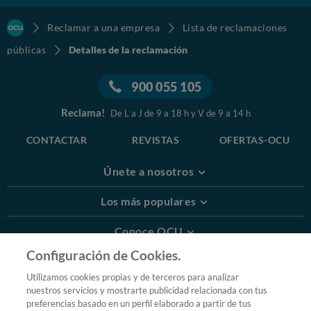
Reclamar a una empresa
Lista de reclamaciones
públicas
Detalles de la reclamación
900 055 105
Reclama!
De L a J de 9 a 18 h y V de 9 a 14 h
CONTACTAR
REVISTAS
OFERTAS-OCU
Únete a nosotros
Los más populares
Conoce OCU
Configuración de Cookies.
Más Información
Utilizamos cookies propias y de terceros para analizar
nuestros servicios y mostrarte publicidad relacionada con tus
© 2026 OCU
preferencias basado en un perfil elaborado a partir de tus
Condiciones generales de contratación de OCU