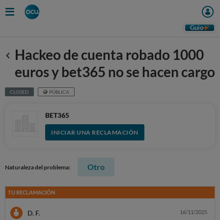
Guio
Hackeo de cuenta robado 1000
Anterior
euros y bet365 no se hacen cargo
CLOSED
PÚBLICA
BET365
INICIAR UNA RECLAMACIÓN
Otro
Naturaleza del problema:
TU RECLAMACIÓN
D. F.
16/11/2025