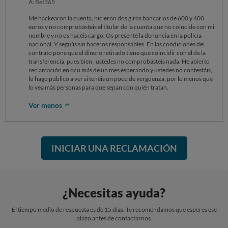
A: Bet365
Me hackearon la cuenta, hicieron dos giros bancarios de 600 y 400
euros y no comprobásteis el titular de la cuenta que no coincide con mi
nombre y no os hacéis cargo. Os presenté la denuncia en la policía
nacional. Y seguíis sin haceros responsables. En las condiciones del
contrato pone que el dinero retirado tiene que coincidir con el de la
transferencia, pues bien , ustedes no comprobásteis nada. He abierto
reclamación en ocu más de un mes esperando y ustedes no contestáis,
lo hago público a ver si tenéis un poco de vergüenza, por lo menos que
lo vea más personas para que sepan con quién tratan.
Ver menos
INICIAR UNA RECLAMACIÓN
¿Necesitas ayuda?
El tiempo medio de respuesta es de 15 días. Te recomendamos que esperes ese
plazo antes de contactarnos.