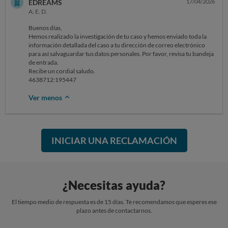
EDREAMS
17/04/2026
De todos modos, si se trata de un asunto urgente, te recordamos que
disponemos de varios canales de contacto, en nuestro blog te lo
A: E. D.
contamos todo:s:bit.ly/46sCcxl.
Buenos días,
Hemos realizado la investigación de tu caso y hemos enviado toda la
información detallada del caso a tu dirección de correo electrónico
Y, si eres miembro Prime, ¡recuerda que dispones de línea telefónica e
para así salvaguardar tus datos personales. Por favor, revisa tu bandeja
email exclusivos! Sólo debes acceder a tu perfils:bit.ly/46u75S5.
de entrada.
Recibe un cordial saludo.
Agradecemos de antemano tu paciencia mientras trabajamos en tu
4638712:195447
consulta.
Ver menos
Recibe un cordial saludo,
Travel Experience Team
INICIAR UNA RECLAMACIÓN
4638712:195447
¿Necesitas ayuda?
El tiempo medio de respuesta es de 15 días. Te recomendamos que esperes ese
plazo antes de contactarnos.