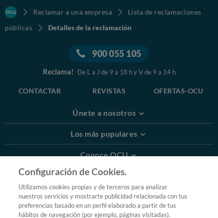
Reclamar a una empresa
Lista de reclamaciones
públicas
Detalles de la reclamación
900 055 105
Reclama!
De L a J de 9 a 18 h y V de 9 a 14 h
CONTACTAR
REVISTAS
OFERTAS-OCU
Únete a nosotros
Los más populares
Conoce OCU
Configuración de Cookies.
Más Información
Utilizamos cookies propias y de terceros para analizar
nuestros servicios y mostrarte publicidad relacionada con tus
© 2026 OCU
preferencias basado en un perfil elaborado a partir de tus
Condiciones generales de contratación de OCU
hábitos de navegación (por ejemplo, páginas visitadas).