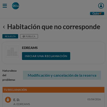
Guio
Habitación que no corresponde
Anterior
RESUELTA
PÚBLICA
EDREAMS
INICIAR UNA RECLAMACIÓN
Naturaleza
Modificación y cancelación de la reserva
del
problema:
TU RECLAMACIÓN
E. D.
01/04/2026
A: EDREAMS