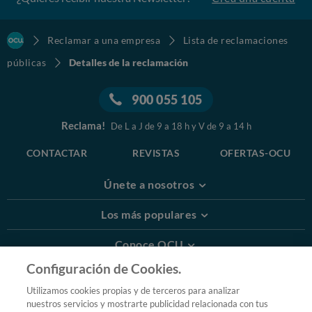
Reclamar a una empresa
Lista de reclamaciones
públicas
Detalles de la reclamación
900 055 105
Reclama!
De L a J de 9 a 18 h y V de 9 a 14 h
CONTACTAR
REVISTAS
OFERTAS-OCU
Únete a nosotros
Los más populares
Conoce OCU
Configuración de Cookies.
Más Información
Utilizamos cookies propias y de terceros para analizar
nuestros servicios y mostrarte publicidad relacionada con tus
© 2026 OCU