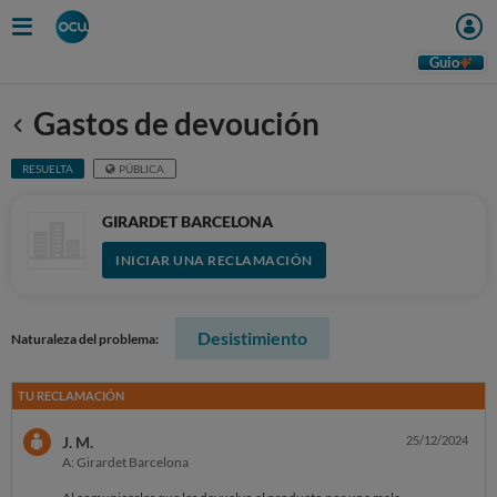
Guio
Gastos de devoución
Anterior
RESUELTA
PÚBLICA
GIRARDET BARCELONA
INICIAR UNA RECLAMACIÓN
Desistimiento
Naturaleza del problema:
TU RECLAMACIÓN
J. M.
25/12/2024
A: Girardet Barcelona