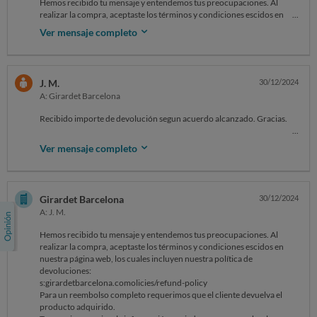
Hemos recibido tu mensaje y entendemos tus preocupaciones. Al
realizar la compra, aceptaste los términos y condiciones escidos en
nuestra página web, los cuales incluyen nuestra política de
Ver mensaje completo
devoluciones:
s:girardetbarcelona.comolicies/refund-policy
Para un reembolso completo requerimos que el cliente devuelva el
producto adquirido.
J. M.
30/12/2024
Te sugerimos revisar la información enviada por correo sobre las
A: Girardet Barcelona
condiciones de devolución y contacto. Si necesitas más asistencia,
estamos aquí para ayudarte.
Recibido importe de devolución segun acuerdo alcanzado. Gracias.
Saludos,
A quien lea esto: revisen bien, cuando compren en tiendas por primera
Andrea
Ver mensaje completo
vez, la reputación en redes de la tienda: opiniones, comentarios...
Soporte al cliente
hagan una simple búsqueda: "opiniones xxxxxx", "reclamaciones
Girardet Barcelona
xxxxxx" y revisen bien las condiciones de devoluión. Solo Amazon es
08001
Amazon. No crean que en todos lados se devuelve fácilmente.
On Thu, 26 Dec at 8:15 PM , Reclamar reclamar@ocu.org wrote: ‌‌‌‌‌‌‌‌‌‌‌‌‌‌‌‌‌‌‌‌‌‌‌‌‌‌‌‌‌‌‌‌‌‌‌‌‌‌‌‌‌‌‌‌‌‌‌‌‌‌‌‌‌‌‌‌‌‌‌‌
Girardet Barcelona
30/12/2024
A: J. M.
7960:2991066
Hemos recibido tu mensaje y entendemos tus preocupaciones. Al
realizar la compra, aceptaste los términos y condiciones escidos en
nuestra página web, los cuales incluyen nuestra política de
devoluciones:
s:girardetbarcelona.comolicies/refund-policy
Para un reembolso completo requerimos que el cliente devuelva el
producto adquirido.