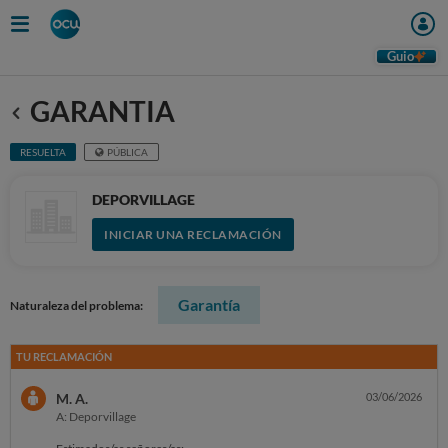
Guio
GARANTIA
Anterior
RESUELTA
PÚBLICA
DEPORVILLAGE
INICIAR UNA RECLAMACIÓN
Garantía
Naturaleza del problema:
TU RECLAMACIÓN
M. A.
03/06/2026
A: Deporvillage