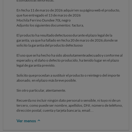
Estimados/as señores/as:
En fecha 11 de marzo de 2026 adquirí en su página web el producto,
que fue entregado el 13 de marzo de 2026
Mochila Ferrino Dundee 70L negro
Adjunto los siguientes documentos: factura,
El producto ha resultado defectuoso durante el plazo legal de la
garantía, ya que ha fallado en fecha 20 de marzo de 2026,donde se
solicito la garantia del producto defectuoso
El uso que se ha hecho ha sido absolutamente adecuado y conforme al
esperado y, el daño o defecto producido, ha tenido lugar en el plazo
legal de garantía previsto.
Solicito que procedan a sustituir el producto o reintegro del importe
abonado, en el plazo más breve posible.
Sin otro particular, atentamente.
Recuerda no incluir ningún dato personal o sensible, ni tuyo ni de un
tercero, como puede ser nombre, apellidos, DNI, número de teléfono,
dirección postal, cuenta y tarjeta bancaria, email…
Ver menos