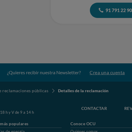
91 791 22 9
¿Quieres recibir nuestra Newsletter?
Crea una cuenta
de reclamaciones públicas
Detalles de la reclamación
CONTACTAR
REV
 18 h y V de 9 a 14 h
 más populares
Conoce OCU
fas de energía
Quiénes somos