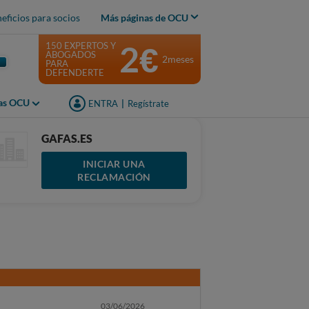
eficios para socios
Más páginas de OCU
2€
150 EXPERTOS Y
ABOGADOS
2meses
PARA
DEFENDERTE
jas OCU
ENTRA
|
Regístrate
GAFAS.ES
INICIAR UNA
RECLAMACIÓN
03/06/2026