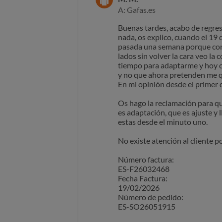
A: Gafas.es
Buenas tardes, acabo de regres
nada, os explico, cuando el 19 
pasada una semana porque conti
lados sin volver la cara veo la
tiempo para adaptarme y hoy cd
y no que ahora pretenden me qu
En mi opinión desde el primer dí
Os hago la reclamación para que
es adaptación, que es ajuste y
estas desde el minuto uno.
No existe atención al cliente p
Número factura:
ES-F26032468
Fecha Factura:
19/02/2026
Número de pedido:
ES-SO26051915