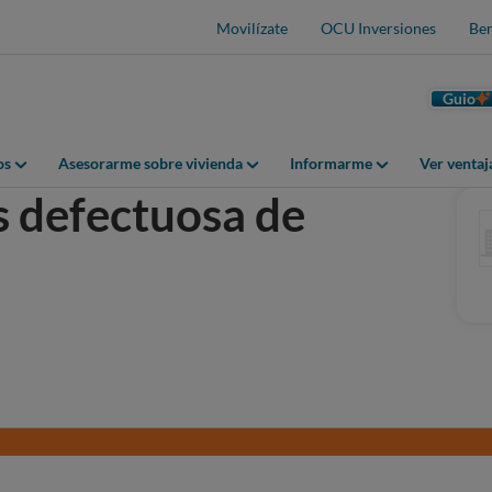
Movilízate
OCU Inversiones
Ben
Guio
os
Asesorarme sobre vivienda
Informarme
Ver venta
s defectuosa de