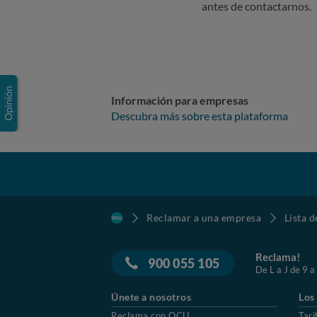
antes de contactarnos.
Información para empresas
Descubra más sobre esta plataforma
Reclamar a una empresa
Lista 
Reclama!
900 055 105
De L a J de 9 a
Únete a nosotros
Los
Reclama con OCU
Tari