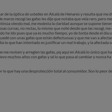
ar de la óptica de ustedes en Alcalá de Henares y resulta que me 
de marzo recogí las gafas les dije que notaba que veía raro, pero m
núa viendo mal, me molesta la claridad aunque se supone tienen an
 cosas curvas, no rectas, lo mismo que noté desde que las recogí, m
o he ido pues que ya es mucho tiempo, yo de tonta desde el día u
edé con unas gafas que están defectuosas y que me van a afectar 
a lo que han intentado es justificar un mal trabajo, y la afectada s
 me revisen y arreglen las gafas, pq aquí en Alcalá lo único que ha
 llevo muchos años con gafas y sé lo que pasa al cambiar y nunca h
or lo que hay una desprotección total al consumidor. Son lo peor de