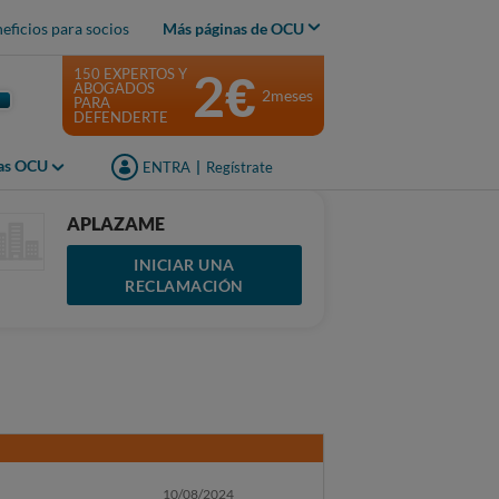
eficios para socios
Más páginas de OCU
2€
150 EXPERTOS Y
ABOGADOS
2meses
PARA
DEFENDERTE
jas OCU
ENTRA
|
Regístrate
APLAZAME
INICIAR UNA
RECLAMACIÓN
10/08/2024