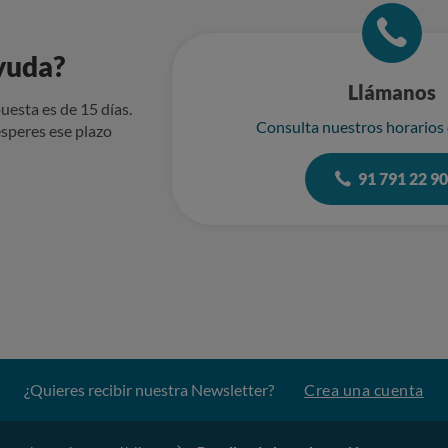
yuda?
Llámanos
uesta es de 15 días.
Consulta nuestros horarios
speres ese plazo
91 791 22 9
¿Quieres recibir nuestra Newsletter?
Crea una cuenta