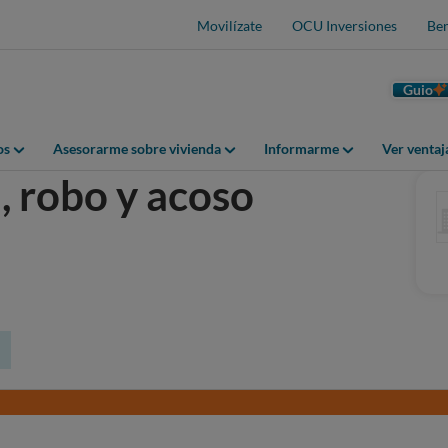
Movilízate
OCU Inversiones
Ben
Guio
os
Asesorarme sobre vivienda
Informarme
Ver venta
, robo y acoso