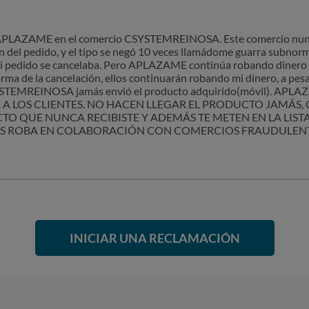
e APLAZAME en el comercio CSYSTEMREINOSA. Este comercio nunc
ón del pedido, y el tipo se negó 10 veces llamádome guarra subnor
 pedido se cancelaba. Pero APLAZAME continúa robando dinero de
 de la cancelación, ellos continuarán robando mi dinero, a pesa
CSYSTEMREINOSA jamás envió el producto adquirido(móvil). A
 A LOS CLIENTES. NO HACEN LLEGAR EL PRODUCTO JAMÁ
TO QUE NUNCA RECIBISTE Y ADEMÁS TE METEN EN LA LIS
AS ROBA EN COLABORACIÓN CON COMERCIOS FRAUDULEN
INICIAR UNA RECLAMACIÓN