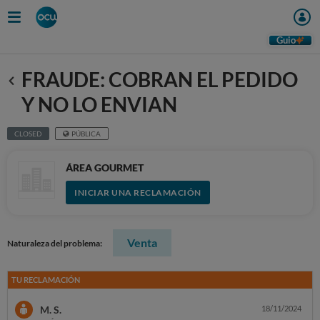
Guio
FRAUDE: COBRAN EL PEDIDO
Anterior
Y NO LO ENVIAN
CLOSED
PÚBLICA
ÁREA GOURMET
INICIAR UNA RECLAMACIÓN
Venta
Naturaleza del problema:
TU RECLAMACIÓN
M. S.
18/11/2024