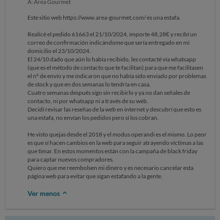
A: Área Gourmet
Este sitio web https://www.area-gourmet.com/ es una estafa.
Realicé el pedido 61663 el 21/10/2024, importe 48,28€ y recibí un
correo de confirmación indicándome que sería entregado en mi
domicilio el 23/10/2024.
El 24/10 dado que aún lo había recibido, les contacté vía whatsapp
(que es el método de contacto que te facilitan) para que me facilitasen
el nº de envío y me indicaron que no había sido enviado por problemas
de stock y que en dos semanas lo tendría en casa.
Cuatro semanas después sigo sin recibirlo y ya no dan señales de
contacto, ni por whatsapp ni a través de su web.
Decidí revisar las reseñas de la web en internet y descubrí que esto es
una estafa, no envían los pedidos pero sí los cobran.
He visto quejas desde el 2018 y el modus operandi es el mismo. Lo peor
es que sí hacen cambios en la web para seguir atrayendo víctimas a las
que timar. En estos momentos están con la campaña de black friday
para captar nuevos compradores.
Quiero que me reembolsen mi dinero y es necesario cancelar esta
página web para evitar que sigan estafando a la gente.
Ver menos