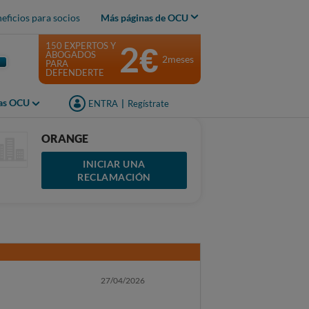
eficios para socios
Más páginas de OCU
2€
150 EXPERTOS Y
ABOGADOS
2meses
PARA
DEFENDERTE
jas OCU
ENTRA
|
Regístrate
ORANGE
INICIAR UNA
RECLAMACIÓN
27/04/2026