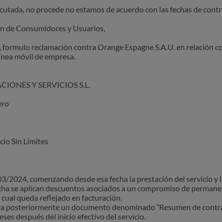
utada, no procede no estamos de acuerdo con las fechas de cont
ión de Consumidores y Usuarios,
, formulo reclamación contra Orange Espagne S.A.U. en relación c
ínea móvil de empresa.
CIONES Y SERVICIOS S.L.
ero
io Sin Límites
/03/2024, comenzando desde esa fecha la prestación del servicio y 
ha se aplican descuentos asociados a un compromiso de permanen
cual queda reflejado en facturación.
rta posteriormente un documento denominado “Resumen de contra
es después del inicio efectivo del servicio.