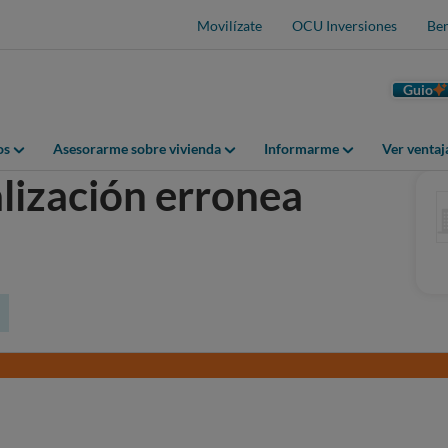
Movilízate
OCU Inversiones
Ben
Guio
os
Asesorarme sobre vivienda
Informarme
Ver venta
lización erronea