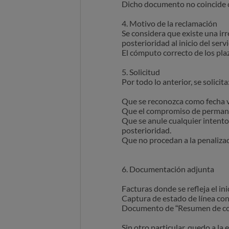
Dicho documento no coincide co
4. Motivo de la reclamación
Se considera que existe una ir
posterioridad al inicio del ser
El cómputo correcto de los pla
5. Solicitud
Por todo lo anterior, se solicita
Que se reconozca como fecha vá
Que el compromiso de permane
Que se anule cualquier intent
posterioridad.
Que no procedan a la penaliza
6. Documentación adjunta
Facturas donde se refleja el i
Captura de estado de línea con
Documento de “Resumen de con
Sin otro particular, quedo a la 