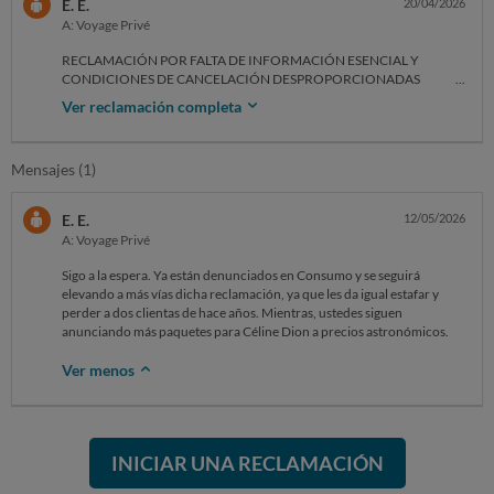
E. E.
20/04/2026
A: Voyage Privé
RECLAMACIÓN POR FALTA DE INFORMACIÓN ESENCIAL Y
CONDICIONES DE CANCELACIÓN DESPROPORCIONADAS
Ver reclamación completa
He contratado un paquete para el concierto de Celine Dion en Paris La
Défense Arena (23 de septiembre 2026), con un coste aproximado de
3.200 €, habiendo abonado ya 900 € en concepto de anticipo.
Mensajes (1)
Tras múltiples solicitudes realizadas al proveedor, no se me ha
facilitado información concreta sobre la ubicación exacta de las
E. E.
12/05/2026
entradas incluidas en el paquete (sector, fila o categoría real dentro del
A: Voyage Privé
recinto). Considero que esta información es esencial especialmente
teniendo en cuenta su elevado importe económico, contando con la
Sigo a la espera. Ya están denunciados en Consumo y se seguirá
falta de transparencia al no indicar exactamente la fila y ubicación una
elevando a más vías dicha reclamación, ya que les da igual estafar y
vez hecha la compra.
perder a dos clientas de hace años. Mientras, ustedes siguen
anunciando más paquetes para Céline Dion a precios astronómicos.
Asimismo, las condiciones de cancelación establecen la pérdida de
prácticamente la totalidad del anticipo abonado (salvo
Ver menos
aproximadamente 80 €), incluso sin haberse asignado localidad
concreta ni haberse proporcionado información suficiente sobre el
producto adquirido, lo que considero desproporcionado y contrario a
los principios de transparencia en la contratación con consumidores.
INICIAR UNA RECLAMACIÓN
He solicitado previamente:
– la confirmación de la ubicación exacta de las entradas,