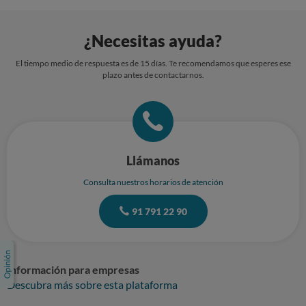
– la posibilidad de cancelación del paquete contratado recibiendo un
reembolso,
– o alternativamente la conversión del anticipo en un vale reutilizable.
¿Necesitas ayuda?
No he recibido respuesta satisfactoria. Considero que no se ha
El tiempo medio de respuesta es de 15 días. Te recomendamos que esperes ese
facilitado información esencial previa suficiente sobre el producto
plazo antes de contactarnos.
contratado, lo que limita mi capacidad de decisión como consumidora.
Por favor, necesito ayuda, espero tras tantos años y su supuesta marca
un trato y solución a la altura esperada.
Gracias, un saludo
Llámanos
Consulta nuestros horarios de atención
91 791 22 90
Información para empresas
Descubra más sobre esta plataforma