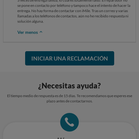
3 veces de entrega fallida, lo cual es totalmente falso. El repartidor no
se pone en contacto por teléfono y tampoco hace el intento de hacer la
entrega. No hay forma de contactar con iMile. Tras un correo y varias
llamadas a los teléfonos de contactos, aún no he recibido respuesta ni
solución alguna.
Ver menos
INICIAR UNA RECLAMACIÓN
¿Necesitas ayuda?
El tiempo medio de respuesta es de 15 días. Te recomendamos que esperes ese
plazo antes de contactarnos.