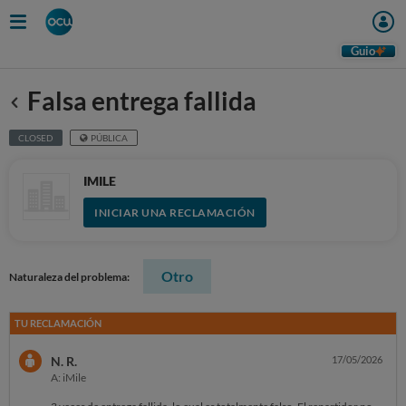
Guio
Falsa entrega fallida
Anterior
CLOSED
PÚBLICA
IMILE
INICIAR UNA RECLAMACIÓN
Otro
Naturaleza del problema:
TU RECLAMACIÓN
N. R.
17/05/2026
A: iMile