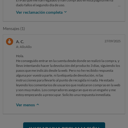
El iPad que me han regalado y han comprado en esta página me ha
dado fallos el segundo día de uso.
Ha fallado de manera repentina. El dispositivo se enciende (suena al
Ver reclamación completa
tocar la pantalla y responde), pero la pantalla se ha quedado
totalmente negra de golpe y no muestra imagen.
He probado a cargarlo toda la noche y a reiniciarlo siguiendo las
Mensajes (1)
indicaciones oficiales, pero el problema persiste. Se trata de un fallo de
pantalla.
Dado que el fallo ha surgido nada mas estrenarlo, solicito un reebolso
A. C.
27/09/2025
de inmediato. Lo compraré en otro sitio que no me dé problemas.
A: AlloAllo
Hola.
He conseguido entrar en la cuenta desde donde se realizó la compra, y
llevo intentando hacer la devolución del producto 3 días, siguiendo los
pasos que me indicáis desde la web. Pero no he recibido respuesta
alguna por vuestra parte, ni la etiqueta de devolución, ni las
instrucciones para llevarlo al punto de recogida ni nada. He estado
leyendo los comentarios de usuarios que realizaron compras en la web
y son muy malos. Los compradores aseguran que es un engaño y me
estoy empezando a preocupar. Solicito una respuesta inmediata.
Ver menos