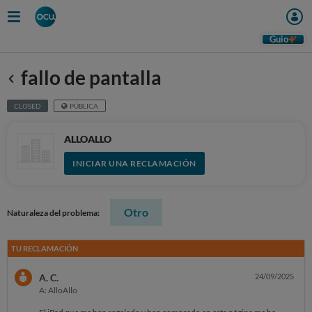
Guio
fallo de pantalla
Anterior
CLOSED
PÚBLICA
ALLOALLO
INICIAR UNA RECLAMACIÓN
Otro
Naturaleza del problema:
TU RECLAMACIÓN
A. C.
24/09/2025
A: AlloAllo