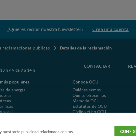
¿Quieres recibir nuestra Newsletter?
Crea una cuenta
de reclamaciones públicas
Detalles de la reclamación
CONTACTAR
REV
 18 h y V de 9 a 14 h
 más populares
Conoce OCU
fas de energía
Quiénes somos
adoras
Qué te ofrecemos
otecas
Memoria OCU
oríficos
Estatutos de OCU
visores
Código ético OCU
chones
Preguntas frecuentes
ión de OCU
Política de privacidad
Uso del nombre y de los signos de OCU
CONFIG
 y mostrarte publicidad relacionada con tus