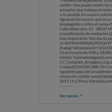
--Número de expediente: 1056
remitir: Nos puede remitir los
actuacion que indique el motivo
si es posible. En casod e solic
siguiente formulario que encont
desplegable y utilice el camp
Calle Albarracín, 21 - 28037 
procedimiento de mediación.Qu
muy importante, Nos das tu op
st=6M9NIk9SWq%2fFRQoYFfG
dcateg=SAIsessionid=13161586
51 en horario de 9:00 a 18:00h
Gómez' haizea666@gmail.com,
CC_Complain_Area@ocu.org, a
ContactID105681388-29/Contac
siguiente paso del procedimie
mismo.Un cordial saludoNatali
2019 11:27Para: NataliaAsun
---------
Ver menos