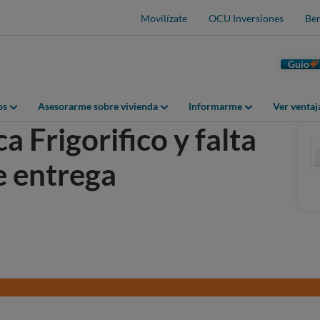
Movilízate
OCU Inversiones
Ben
Guio
os
Asesorarme sobre vivienda
Informarme
Ver venta
a Frigorifico y falta
e entrega