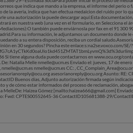
81388-29--Estimada SociaPara poder iniciar el proceso de media
 correos que indica que mando a la empresa, el informe del perio 
 de la averia, indica que han efectua medaicion del ruido por lo q
itarle una autorización la puede descargar aquí:Esta documentación
rará en nuestra web (una vez en el formulario, en Selecciona el ár
o Mediaciones):O también puede enviárnosla por fax en el 91 300 
Madrid.Para su información, le adjuntamos un documento donde le
edando a su entera disposición, reciba un cordial saludo.Asesorí
inión en 30 segundos? Pincha este enlace:s:na2se.voxco.com/SE/?
7cA1yCTkKd0oaUlo1kd451ZMTAT1bmLyvmQ%3d%3durlimport=
 Si tiene alguna duda puede contactarnos en www.ocu.org/conta
. De: Natalia Melle nmelle@ucm.es Enviado el: jueves, 17 de enero
 nmelle@ucm.es nmelle@ucm.es CC: , CC_Complain_Area@ocu.o
sesorianoreply@ocu.org asesorianoreply@ocu.org Asunto: RE:
tID Buenos días, Adjunto autorización firmada según indicacio
nto y de cómo estar informados del proceso de reclamación, aboga
a MelleDe: Haizea Gómez [mailto:haizea666@gmail.com] Enviado e
to: Fwd: CPTES00552645-36 ContactID105681388-29/ContactID-