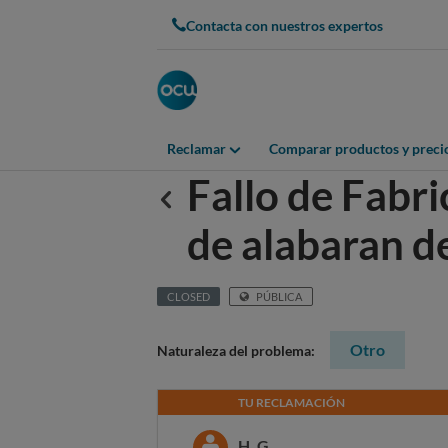
Contacta con nuestros expertos
Reclamar
Comparar productos y preci
Fallo de Fabric
Anterior
de alabaran d
CLOSED
PÚBLICA
Otro
Naturaleza del problema:
TU RECLAMACIÓN
H. G.