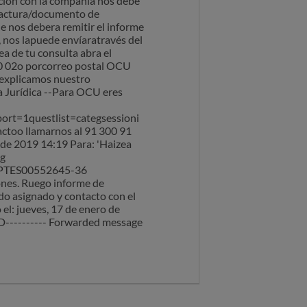
ción con la compañía nos debe
o factura/documento de
ue nos debera remitir el informe
, nos lapuede envíaratravés del
ea de tu consulta abra el
90 02o porcorreo postal OCU
 explicamos nuestro
a Jurídica --Para OCU eres
1questlist=categsessioni
ctoo llamarnos al 91 300 91
 de 2019 14:19 Para: 'Haizea
rg
 CPTES00552645-36
nes. Ruego informe de
do asignado y contacto con el
l: jueves, 17 de enero de
--------- Forwarded message