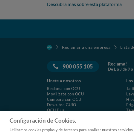
Descubra más sobre esta plataforma
Reclamar a una empresa
Lista 
Reclama!
900 055 105
De L a J de 9 a
Únete a nosotros
Los
Reclama con OCU
Tari
Movilízate con OCU
Lav
Compara con OCU
Hip
Descubre GUIO
Frig
OCU Plus
Tele
Trabajar en OCU
Col
Configuración de Cookies.
© 2026 OCU
Condiciones generales de contratac
Utilizamos cookies propias y de terceros para analizar nuestros servicios
Aviso Legal
Política de cookies