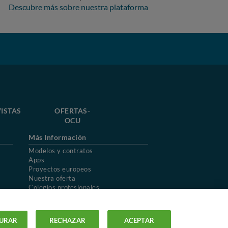
Descubre más sobre nuestra plataforma
ISTAS
OFERTAS-
OCU
Más Información
Modelos y contratos
Apps
Proyectos europeos
Nuestra oferta
Colegios profesionales
Mapa del sitio
URAR
RECHAZAR
ACEPTAR