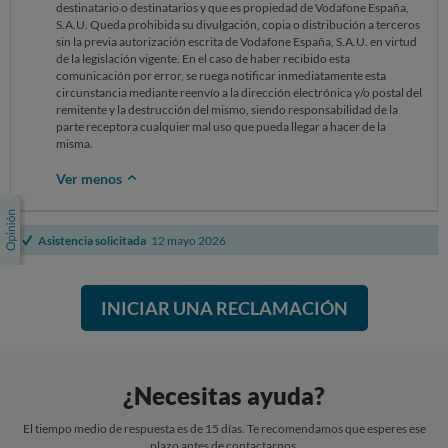
destinatario o destinatarios y que es propiedad de Vodafone España,
S.A.U. Queda prohibida su divulgación, copia o distribución a terceros
sin la previa autorización escrita de Vodafone España, S.A.U. en virtud
de la legislación vigente. En el caso de haber recibido esta
comunicación por error, se ruega notificar inmediatamente esta
circunstancia mediante reenvío a la dirección electrónica y/o postal del
remitente y la destrucción del mismo, siendo responsabilidad de la
parte receptora cualquier mal uso que pueda llegar a hacer de la
misma.
Ver menos
Asistencia solicitada
12 mayo 2026
INICIAR UNA RECLAMACIÓN
¿Necesitas ayuda?
El tiempo medio de respuesta es de 15 días. Te recomendamos que esperes ese
plazo antes de contactarnos.