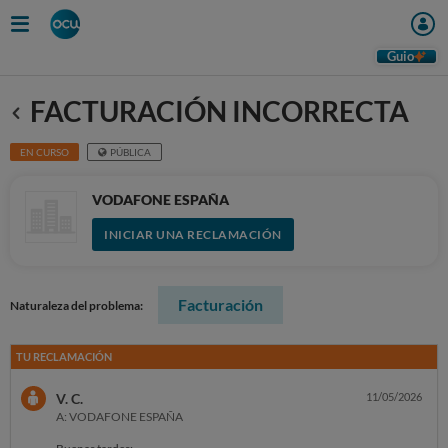
Guio
FACTURACIÓN INCORRECTA
Anterior
EN CURSO
PÚBLICA
VODAFONE ESPAÑA
INICIAR UNA RECLAMACIÓN
Facturación
Naturaleza del problema:
TU RECLAMACIÓN
V. C.
11/05/2026
A: VODAFONE ESPAÑA