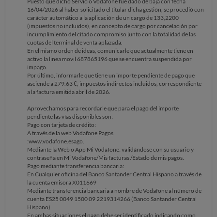
Puesto que dicho Servicio Vodafone fue dado de baja con fecha
16/04/2026 al haber solicitado el titular dicha gestión, se procedió con
carácter automático a la aplicación de un cargo de 133,2200
(impuestos no incluidos), en concepto de cargo por cancelación por
incumplimiento del citado compromiso junto con la totalidad de las
cuotas del terminal de venta aplazada.
En el mismo orden de ideas, comunicarle que actualmente tiene en
activo la linea movil 687865196 que se encuentra suspendida por
impago.
Por último, informarle que tiene un importe pendiente de pago que
asciende a 279.63 €, impuestos indirectos incluidos, correspondiente
a la factura emitida abril de 2026.
Aprovechamos para recordarle que para el pago del importe
pendiente las vías disponibles son:
Pago con tarjeta de crédito:
A través de la web Vodafone Pagos
:www.vodafone.esago.
Mediante la Web o App Mi Vodafone: validándose con su usuario y
contraseña en Mi Vodafone/Mis facturas /Estado de mis pagos.
Pago mediante transferencia bancaria:
En Cualquier oficina del Banco Santander Central Hispano a través de
la cuenta emisora X011669
Mediante transferencia bancaria a nombre de Vodafone al número de
cuenta ES25 0049 1500 09 2219314266 (Banco Santander Central
Hispano)
En ambas situaciones el pago debe ser identificado indicando como