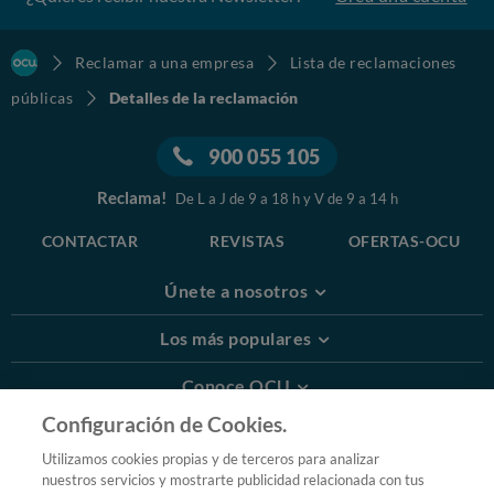
Reclamar a una empresa
Lista de reclamaciones
públicas
Detalles de la reclamación
900 055 105
Reclama!
De L a J de 9 a 18 h y V de 9 a 14 h
CONTACTAR
REVISTAS
OFERTAS-OCU
Únete a nosotros
Los más populares
Conoce OCU
Configuración de Cookies.
Más Información
Utilizamos cookies propias y de terceros para analizar
nuestros servicios y mostrarte publicidad relacionada con tus
© 2026 OCU