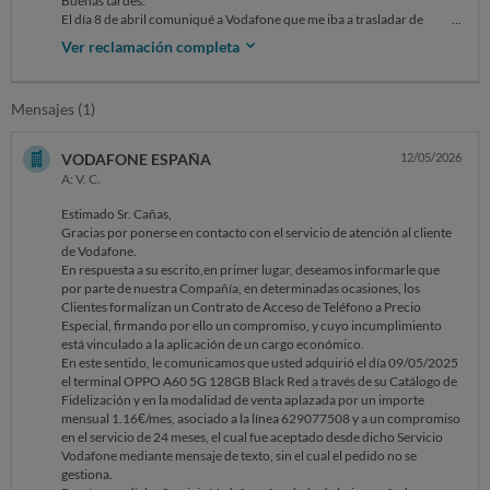
Buenas tardes:
El día 8 de abril comuniqué a Vodafone que me iba a trasladar de
domicilio, para que hicieran el traspaso del servicio. Hasta el día 25 de
Ver reclamación completa
abril no lo completaron y estuve sin servicio (internet, tv, ...). El día 26
activaron el servicio, pero a los pocos días volví a quedarme sin
servicio.
Mensajes (1)
Como yo trabajo desde1 casa, no podía continuar así, por lo que
después de múltiples llamadas a Vodafone y la visita de varios técnicos
sin ningún resultado; no me quedó más remedio que solicitar la baja.
VODAFONE ESPAÑA
12/05/2026
Ese mismo día en conversación telefónica con un responsable de
A: V. C.
Vodafone, al menos eso me dijo esa persona, me informó que al
tratarse de un problema creado por ellos, no me iban a cobrar la
Estimado Sr. Cañas,
penalización por permanencia.
Gracias por ponerse en contacto con el servicio de atención al cliente
Hace unos días recibí una factura que incluía la citada penalización y di
de Vodafone.
orden al banco para devolverla.
En respuesta a su escrito,en primer lugar, deseamos informarle que
Además en las de marzo y abril me han facturado todo el período, a
por parte de nuestra Compañía, en determinadas ocasiones, los
pesar de haber estado más de 20 días sin servicio.
Clientes formalizan un Contrato de Acceso de Teléfono a Precio
Agradeceré regularicen la facturación para dejar solucionada la
Especial, firmando por ello un compromiso, y cuyo incumplimiento
incidencia.
está vinculado a la aplicación de un cargo económico.
En este sentido, le comunicamos que usted adquirió el día 09/05/2025
el terminal OPPO A60 5G 128GB Black Red a través de su Catálogo de
Fidelización y en la modalidad de venta aplazada por un importe
mensual 1.16€/mes, asociado a la línea 629077508 y a un compromiso
en el servicio de 24 meses, el cual fue aceptado desde dicho Servicio
Vodafone mediante mensaje de texto, sin el cual el pedido no se
gestiona.