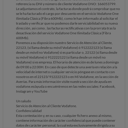
referencia su DNI y número de cliente Vodafone ONO: 166053799.
Le adjuntamos el contrato, la facturas donde podrá comprobar que no
se le ha facturado el cargo por descuento en el servicio Vodafone One
Ilimitada Clásica (Fibra 600Mb), como le han informado al solicitar el
traslado y verificar que no podemos darle serviciabilidad en su nueva
dirección, asi como , las facturas rectificativas con la prorrata tras la
desactivación del servicio Vodafone One Ilimitada Clásica (Fibra
600Mb).
Ponemos a su disposición nuestro Servicio de Atención al Cliente,
22123, (si llama desde su móvil Vodafone) ó 912222123 (si llama
desde un móvil no Vodafone) si es particular o, 22122 (si llama desde
su móvil Vodafone) ó 912222122 (si llama desde un móvil no
Vodafone) si es empresa. El horario de atención es de lunes a domingo
de 09:00 a 22:00H. En caso de que detecte una avería en relación a la
velocidad de internet o cualquier servicio póngase en contacto con
nosotros en el 22123/ 912222123 o en Mi Vodafone, en la sección de
Averías. Para más información visite nuestra sección de ayuda en
vodafone.es/ayuda o encuéntrenos en las redes sociales: Facebook,
Instagram y YouTube
Un saludo
Servicio de Atención al Cliente Vodafone.
Confidencialidad
Esta contestación y, en su caso, cualquier fichero anexo al mismo,
contiene información de carácter confidencial que puede contener
datos de carácter personal, la cual esta exclusivamente dirigida a su