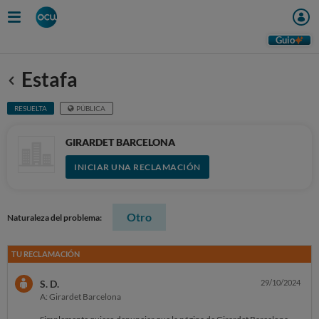
Guio
Estafa
Anterior
RESUELTA
PÚBLICA
GIRARDET BARCELONA
INICIAR UNA RECLAMACIÓN
Otro
Naturaleza del problema:
TU RECLAMACIÓN
S. D.
29/10/2024
A: Girardet Barcelona