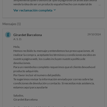
Simplemente quiero denunciar que la página de Girardet Barcelona
vende la idea de ser un producto español hecho con material de
calidad, con buena confección (además de que lo pone en la página, los
Ver reclamación completa
precios sugieren eso mismo) y con atención a la huella de carbono y al
consumo responsable.
Nada más lejos de la realidad. He recibido hace unos minutos mi
Mensajes (1)
primer pedido, la calidad de la tela es horrible, el patronaje no se
parece al de la foto, está mal confeccionada (es un pantalón que se
abrocha con un botón pero el botón es cutre y encima no hay agujero
Girardet Barcelona
29/10/2024
para engancharlo), la tela está desgastada en varios sitios y el tacto y el
A: S. D.
cuerpo no es de buena calidad.
Y viendo cómo hacer la devolución admiten que son productos
Hola,
hechos en China.
Hemos recibido tu mensaje y entendemos tus preocupaciones. Al
Estoy completamente decepcionada.
realizar la compra, aceptaste los términos y condiciones escidos en
nuestra página web, los cuales incluyen nuestra política de
devoluciones.
Para un reembolso completo requerimos que el cliente devuelva el
producto adquirido.
Por favor incluir el numero del pedido.
Te sugerimos revisar la información enviada por correo sobre las
condiciones de devolución y contacto. Si necesitas más asistencia,
estamos aquí para ayudarte
Saludos,
Girardet Barcelona