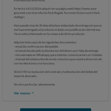
Estimados/as señores/as:
En fecha 14/12/2024 adquirí en su página web https://www.area-
gourmet.com el producto Pack Regalo Turrones Vicens num1 Pack
4x80grs
Han pasado mas de 30 días del plazo estipulado de entrega sin que se
me haya entregado el producto ni dado una justificación del retraso.
Ya no estoy interesado en la compra de dicho producto.
Adjunto fotocopia de los siguientes documentos:
- email de confirmacion del pedido
- mi email donde pido la devolucion del dinero por falta de entrega
- mis mensajes en Whatsapp para intentar comunicarme con Ustedes
- el email del sistema donde se me comunica que vuestra direccion de
correo electrónico no funciona.
SOLICITO la resolución del contrato y la devolución del doble del
importe abonado.
Sin otro particular, atentamente.
Ver menos