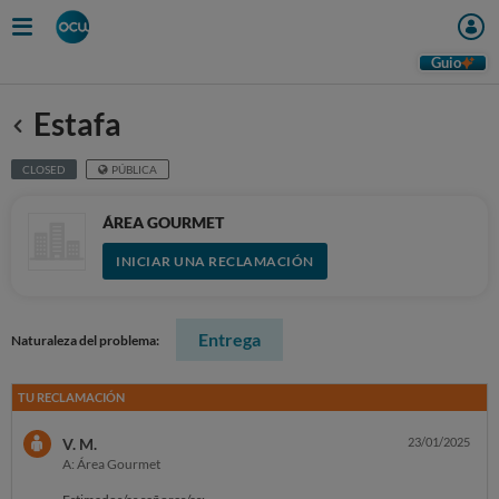
Guio
Estafa
Anterior
CLOSED
PÚBLICA
ÁREA GOURMET
INICIAR UNA RECLAMACIÓN
Entrega
Naturaleza del problema:
TU RECLAMACIÓN
V. M.
23/01/2025
A: Área Gourmet