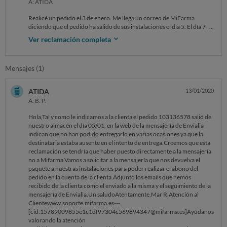
A: ATIDA
Realicé un pedido el 3 de enero. Me llega un correo de MiFarma
diciendo que el pedido ha salido de sus instalaciones el día 5. El día 7
me llega otro correo de la empresa de paquetería Envialia diciendo que
Ver reclamación completa
mi paquete se entregaría el día siguiente, 8 de enero.Ese mismo día me
llega un correo a última hora de la tarde diciendo que no se ha podido
entregar mi paquete porque no estaba en mi domicilio. Cosa que no es
Mensajes (1)
verdad puesto que no puedo salir de mi domicilio por convalecencia.
Así durante 4 días. El paquete sigue sin llegar. Llamé el día 8 y 10 a
Envialia pero no cogen el teléfono ni en sede central ni en almacén de
ATIDA
13/01/2020
mi ciudad.He contratado y pagado por un servicio que no he recibido
A: B. P.
(envío no urgente en 24-72h). Esto se llama fraude, y es evidente que es
por parte de la empresa de mensajería, que actualmente no está en la
Hola,Tal y como le indicamos a la clienta el pedido 103136578 salió de
base de datos de la OCU para poder ponerles la queja a ellos. Solicito
nuestro almacén el día 05/01, en la web de la mensajería de Envialia
compensación por servicio no prestado -el servicio de envío en
indican que no han podido entregarlo en varias ocasiones ya que la
24/72h- y devolución del importe íntegro del pedido si éste no se
destinataria estaba ausente en el intento de entrega.Creemos que esta
entrega.
reclamación se tendría que haber puesto directamente a la mensajería
no a Mifarma.Vamos a solicitar a la mensajería que nos devuelva el
paquete a nuestras instalaciones para poder realizar el abono del
pedido en la cuenta de la clienta.Adjunto los emails que hemos
recibido de la clienta como el enviado a la misma y el seguimiento de la
mensajería de Envialia.Un saludoAtentamente,Mar R.Atención al
Clientewww.soporte.mifarma.es---
[cid:15789009855e1c1df97304c569894347@mifarma.es]Ayúdanos
valorando la atención