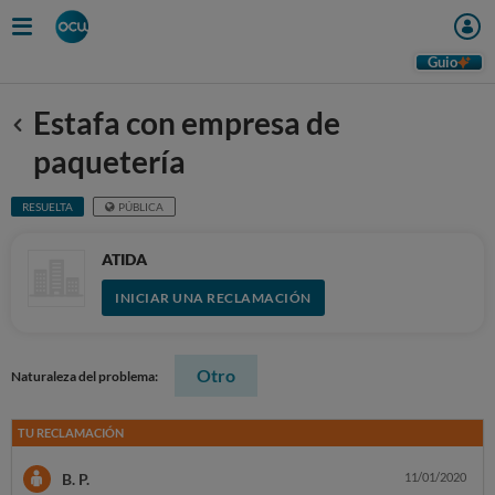
Guio
Estafa con empresa de
Anterior
paquetería
RESUELTA
PÚBLICA
ATIDA
INICIAR UNA RECLAMACIÓN
Otro
Naturaleza del problema:
TU RECLAMACIÓN
B. P.
11/01/2020