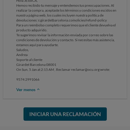
Hola JESSICA,
Andrea
Hemos recibido tu mensaje y entendemos tus preocupaciones. Al
Soporte al cliente
realizar la compra, aceptaste los términos y condiciones escidos en
Girardet Barcelona
nuestra página web, los cuales incluyen nuestra política de
08001
devoluciones: s:girardetbarcelona.comolicies/refund-policy
On Sun, 5 Jan at 2:15 AM , Reclamar reclamar@ocu.org wrote: ‌‌‌‌‌‌‌‌‌‌‌‌‌‌‌‌‌‌‌‌‌‌‌‌‌‌‌‌‌‌‌‌‌‌‌‌‌‌‌‌‌‌‌‌‌‌‌‌‌‌‌‌‌‌‌‌‌‌‌‌
Para un reembolso completo requerimos que el cliente devuelva el
producto adquirido.
9574:2991066
Te sugerimos revisar la información enviada por correo sobre las
condiciones de devolución y contacto. Si necesitas más asistencia,
estamos aquí para ayudarte.
Saludos,
Andrea
Soporte al cliente
Girardet Barcelona 08001
On Sun, 5 Jan at 2:15 AM , Reclamar reclamar@ocu.org wrote: ‌‌‌‌‌‌‌‌‌‌‌‌‌‌‌‌‌‌‌‌‌‌‌‌‌‌‌‌‌‌‌‌‌‌‌‌‌‌‌‌‌‌‌‌‌‌‌‌‌‌‌‌‌‌‌‌‌‌‌‌
9574:2991066
Ver menos
INICIAR UNA RECLAMACIÓN