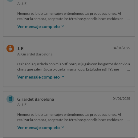
A: J. E.
9142:2991066
Hemos recibido tu mensaje y entendemos tus preocupaciones. Al
realizar la compra, aceptaste los términos y condiciones escidos en
nuestra página web, los cuales incluyen nuestra política de
Ver mensaje completo
devoluciones:
s:girardetbarcelona.comolicies/refund-policy
Para un reembolso completo requerimos que el cliente devuelva el
producto adquirido.
J. E.
04/01/2025
Te sugerimos revisar la información enviada por correo sobre las
A: Girardet Barcelona
condiciones de devolución y contacto. Si necesitas más asistencia,
estamos aquí para ayudarte.
Os habéis quedado con mis 60€ porque jugáis con los gastos de envio a
china que sale más caro que la misma ropa. Estafadores!!! Ya me
Saludos,
encargaré de hacer una muy buena reseña de vuestra empresa. Sois
Andrea
Ver mensaje completo
una máquina que responde no la empresa así. No compréis en esta
Soporte al cliente
empresa que os dan gato por liebre. ESTAFA!!
Girardet Barcelona
08001
On Sat, 4 Jan at 4:30 PM , Reclamar reclamar@ocu.org wrote: ‌‌‌‌‌‌‌‌‌‌‌‌‌‌‌‌‌‌‌‌‌‌‌‌‌‌‌‌‌‌‌‌‌‌‌‌‌‌‌‌‌‌‌‌‌‌‌‌‌‌‌‌‌‌‌‌‌‌‌‌
Girardet Barcelona
04/01/2025
A: J. E.
9553:2991066
Hemos recibido tu mensaje y entendemos tus preocupaciones. Al
realizar la compra, aceptaste los términos y condiciones escidos en
nuestra página web, los cuales incluyen nuestra política de
Ver mensaje completo
devoluciones:
s:girardetbarcelona.comolicies/refund-policy