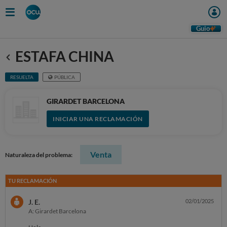
Guio
ESTAFA CHINA
Anterior
RESUELTA
PÚBLICA
GIRARDET BARCELONA
INICIAR UNA RECLAMACIÓN
Venta
Naturaleza del problema:
TU RECLAMACIÓN
J. E.
02/01/2025
A: Girardet Barcelona