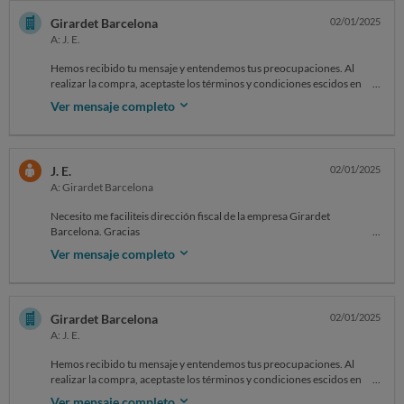
08001
On Thu, 2 Jan at 3:45 PM , Reclamar reclamar@ocu.org wrote: ‌‌‌‌‌‌‌‌‌‌‌‌‌‌‌‌‌‌‌‌‌‌‌‌‌‌‌‌‌‌‌‌‌‌‌‌‌‌‌‌‌‌‌‌‌‌‌‌‌‌‌‌‌‌‌‌‌‌‌‌
Girardet Barcelona
02/01/2025
A: J. E.
9108:2991066
Hemos recibido tu mensaje y entendemos tus preocupaciones. Al
realizar la compra, aceptaste los términos y condiciones escidos en
nuestra página web, los cuales incluyen nuestra política de
Ver mensaje completo
devoluciones:
s:girardetbarcelona.comolicies/refund-policy
Para un reembolso completo requerimos que el cliente devuelva el
producto adquirido.
J. E.
02/01/2025
Te sugerimos revisar la información enviada por correo sobre las
A: Girardet Barcelona
condiciones de devolución y contacto. Si necesitas más asistencia,
estamos aquí para ayudarte.
Necesito me faciliteis dirección fiscal de la empresa Girardet
Barcelona. Gracias
Saludos,
Andrea
Ver mensaje completo
Soporte al cliente
Girardet Barcelona
08001
On Thu, 2 Jan at 4:30 PM , Reclamar reclamar@ocu.org wrote: ‌‌‌‌‌‌‌‌‌‌‌‌‌‌‌‌‌‌‌‌‌‌‌‌‌‌‌‌‌‌‌‌‌‌‌‌‌‌‌‌‌‌‌‌‌‌‌‌‌‌‌‌‌‌‌‌‌‌‌‌
Girardet Barcelona
02/01/2025
A: J. E.
9113:2991066
Hemos recibido tu mensaje y entendemos tus preocupaciones. Al
realizar la compra, aceptaste los términos y condiciones escidos en
nuestra página web, los cuales incluyen nuestra política de
Ver mensaje completo