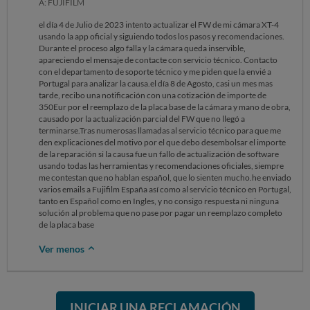
A: FUJIFILM
el día 4 de Julio de 2023 intento actualizar el FW de mi cámara XT-4
usando la app oficial y siguiendo todos los pasos y recomendaciones.
Durante el proceso algo falla y la cámara queda inservible,
apareciendo el mensaje de contacte con servicio técnico. Contacto
con el departamento de soporte técnico y me piden que la envié a
Portugal para analizar la causa.el día 8 de Agosto, casi un mes mas
tarde, recibo una notificación con una cotización de importe de
350Eur por el reemplazo de la placa base de la cámara y mano de obra,
causado por la actualización parcial del FW que no llegó a
terminarse.Tras numerosas llamadas al servicio técnico para que me
den explicaciones del motivo por el que debo desembolsar el importe
de la reparación si la causa fue un fallo de actualización de software
usando todas las herramientas y recomendaciones oficiales, siempre
me contestan que no hablan español, que lo sienten mucho.he enviado
varios emails a Fujifilm España así como al servicio técnico en Portugal,
tanto en Español como en Ingles, y no consigo respuesta ni ninguna
solución al problema que no pase por pagar un reemplazo completo
de la placa base
Ver menos
INICIAR UNA RECLAMACIÓN