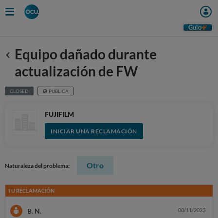
Guio
Equipo dañado durante
Anterior
actualización de FW
CLOSED
PÚBLICA
FUJIFILM
INICIAR UNA RECLAMACIÓN
Otro
Naturaleza del problema:
TU RECLAMACIÓN
B. N.
08/11/2023