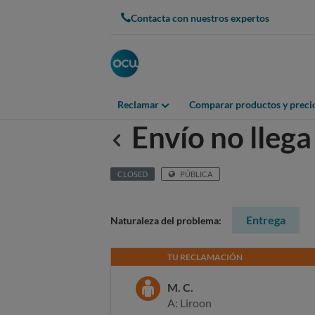
Contacta con nuestros expertos
Reclamar
Comparar productos y preci
Envío no lleg
Anterior
CLOSED
PÚBLICA
Entrega
Naturaleza del problema:
TU RECLAMACIÓN
M. C.
A: Liroon