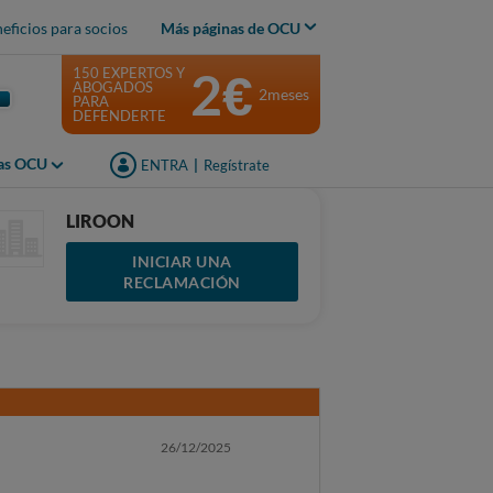
eficios para socios
Más páginas de OCU
2€
150 EXPERTOS Y
ABOGADOS
2meses
PARA
DEFENDERTE
jas OCU
ENTRA
|
Regístrate
LIROON
INICIAR UNA
RECLAMACIÓN
26/12/2025