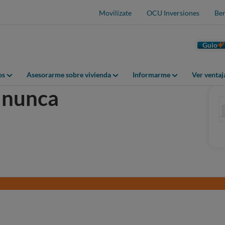
Movilízate
OCU Inversiones
Ben
Guio
os
Asesorarme sobre vivienda
Informarme
Ver venta
a nunca