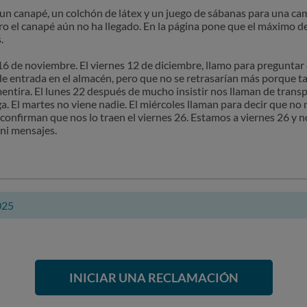
 un canapé, un colchón de látex y un juego de sábanas para una c
ero el canapé aún no ha llegado. En la página pone que el máximo 
.
 16 de noviembre. El viernes 12 de diciembre, llamo para preguntar 
e entrada en el almacén, pero que no se retrasarían más porque ta
 mentira. El lunes 22 después de mucho insistir nos llaman de trans
ga. El martes no viene nadie. El miércoles llaman para decir que no
s confirman que nos lo traen el viernes 26. Estamos a viernes 26 y n
ni mensajes.
025
INICIAR UNA RECLAMACIÓN