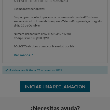
A: GENEI GLOBAL LOGISTIC. Moviotec SL
Estimados/as señores/as:
Me pongo en contacto para reclamar un reembolso de 425€ de un
envío realizado a través de la empresa Zeleris día siguiente, entregado
el día 25 de Octubre.
Número del paquete 12A71F5F034774240F
Código Genei: XQCHEQ2D
SOLICITO el cobro a la mayor brevedad posible
Ver menos
Asistencia solicitada
21 noviembre 2024
INICIAR UNA RECLAMACIÓN
¿Necesitas ayuda?