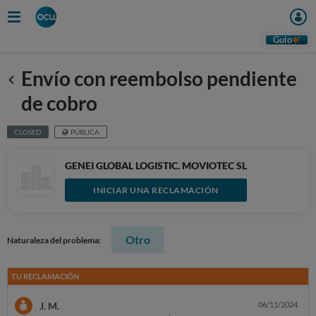
Guio
Envío con reembolso pendiente
Anterior
de cobro
CLOSED
PÚBLICA
GENEI GLOBAL LOGISTIC. MOVIOTEC SL
INICIAR UNA RECLAMACIÓN
Otro
Naturaleza del problema:
TU RECLAMACIÓN
J. M.
06/11/2024