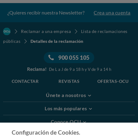
¿Quieres recibir nuestra Newsletter?
Crea una cuenta
Reclamar a una empresa
Lista de reclamaciones
públicas
Detalles de la reclamación
900 055 105
Reclama!
De L a J de 9 a 18 h y V de 9 a 14 h
CONTACTAR
REVISTAS
OFERTAS-OCU
Únete a nosotros
Los más populares
Conoce OCU
Configuración de Cookies.
Más Información