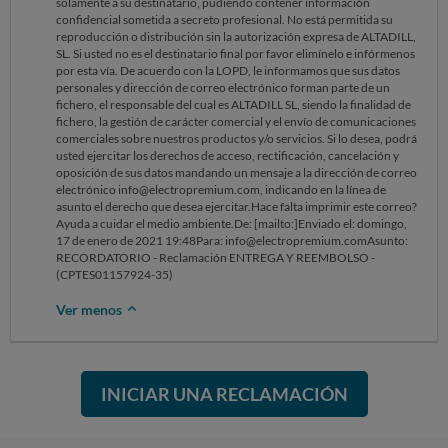
solamente a su destinatario, pudiendo contener información
confidencial sometida a secreto profesional. No está permitida su
reproducción o distribución sin la autorización expresa de ALTADILL,
SL. Si usted no es el destinatario final por favor elimínelo e infórmenos
por esta vía. De acuerdo con la LOPD, le informamos que sus datos
personales y dirección de correo electrónico forman parte de un
fichero, el responsable del cual es ALTADILL SL, siendo la finalidad de
fichero, la gestión de carácter comercial y el envío de comunicaciones
comerciales sobre nuestros productos y/o servicios. Si lo desea, podrá
usted ejercitar los derechos de acceso, rectificación, cancelación y
oposición de sus datos mandando un mensaje a la dirección de correo
electrónico info@electropremium.com, indicando en la línea de
asunto el derecho que desea ejercitar.Hace falta imprimir este correo?
Ayuda a cuidar el medio ambiente.De: [mailto:]Enviado el: domingo,
17 de enero de 2021 19:48Para: info@electropremium.comAsunto:
RECORDATORIO - Reclamación ENTREGA Y REEMBOLSO -
(CPTES01157924-35)
Ver menos
INICIAR UNA RECLAMACIÓN