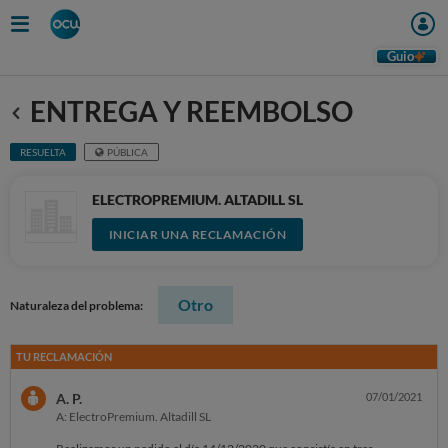
Guio
ENTREGA Y REEMBOLSO
Anterior
RESUELTA
PÚBLICA
ELECTROPREMIUM. ALTADILL SL
INICIAR UNA RECLAMACIÓN
Otro
Naturaleza del problema:
TU RECLAMACIÓN
A. P.
07/01/2021
A: ElectroPremium. Altadill SL