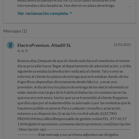
Realizamos un pedido el día 14/12/2020 que consistía en tres
microondas y dos lavadoras. Nos dieron un plazo de entrega
aproximado de 7-10 días y tuvimos que cambiar el modelo porque no
Ver reclamación completa
tenían stock. Cuando llegaron los paquetes, al cabo de dos semanas,
vimos que las neveras no se habían enviado por lo que contactamos a
la empresa, que nos dio un nuevo plazo de entrega para el 12/01/2021
Mensajes (1)
(después de intentar contactar telefónicamente incontables veces sin
recibir contestación alguna). Paralelamente, reclamamos la
devolución que nos correspondía debido al cambio de producto y nos
ElectroPremium. Altadill SL
21/01/2021
contestaron por correo que, hasta que no se recibiera el producto
A: A. P.
para el que se había hecho la devolución, no lo podían gestionar, cosa
que es lo menos extraña ya que no había que devolver producto
Buenos días,Después de que el cliente solicitara el reembolso el mismo
alguno, sino que no se había enviado todavía.Después de seguir
día se procedió hacer llegar al departamento de administración, y al día
enviando correos y llamando sin respuesta, el día 07/01/2021 nos
siguiente ya estaba la devolución realizada al cliente. Tal y como se
contestan uno de los muchos correos enviados diciéndonos que se
informó al cliente los plazos de entrega que se le estaban dando de los
retrasa la fecha de entrega hasta el 10/02/2021, sin ni siquiera
frigoríficos dependían directamente desde fábrica , y eran una
mencionar nada referente a la devolución.Contestamos al correo
previsión. A día de hoy los plazos de entrega de los electrodomésticos
pidiendo una cancelación inmediata y reembolso lo que, por supuesto,
están siendo más largos de lo habitual dadas las circunstancias en las
queda también sin respuesta.
que nos encontramos, hecho que ya se transmitió al cliente.Rogamos
que disculpe por el malentendido ocasionado y por las molestias que le
hayamos podido ocasionar.Para cualquier consulta o aclaración,
estamos a su disposición.Gracias,Un cordial saludo.ELECTRO
PREMIUMNeus AlbiolResponsable de gestión onlineTEL. 977 42 57
13info@electropremium.comwww.electropremium.com[Descripción
: Descripción: ep]--------------------------------------------------------------------
-----------------Este mensaje y sus archivos adjuntos van dirigidos