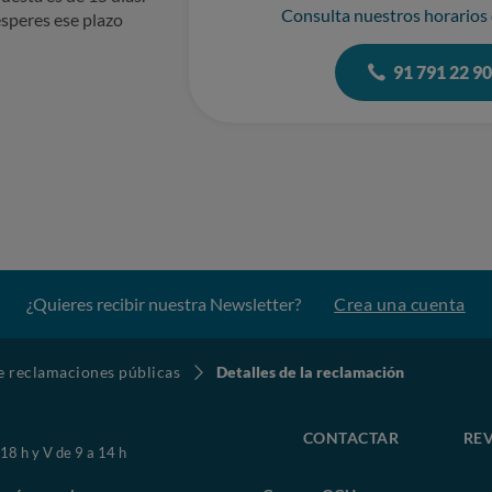
Consulta nuestros horarios
speres ese plazo
91 791 22 9
¿Quieres recibir nuestra Newsletter?
Crea una cuenta
de reclamaciones públicas
Detalles de la reclamación
CONTACTAR
REV
 18 h y V de 9 a 14 h