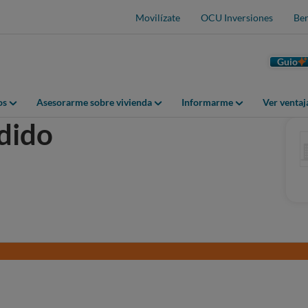
Movilízate
OCU Inversiones
Ben
Guio
os
Asesorarme sobre vivienda
Informarme
Ver venta
dido