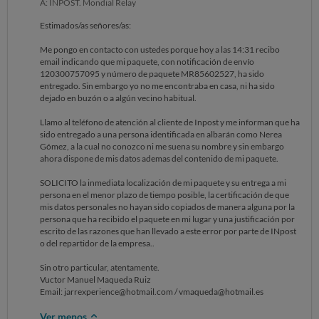
A: INPOST. Mondial Relay
Estimados/as señores/as:
Me pongo en contacto con ustedes porque hoy a las 14:31 recibo
email indicando que mi paquete, con notificación de envío
120300757095 y número de paquete MR85602527, ha sido
entregado. Sin embargo yo no me encontraba en casa, ni ha sido
dejado en buzón o a algún vecino habitual.
Llamo al teléfono de atención al cliente de Inpost y me informan que ha
sido entregado a una persona identificada en albarán como Nerea
Gómez, a la cual no conozco ni me suena su nombre y sin embargo
ahora dispone de mis datos ademas del contenido de mi paquete.
SOLICITO la inmediata localización de mi paquete y su entrega a mi
persona en el menor plazo de tiempo posible, la certificación de que
mis datos personales no hayan sido copiados de manera alguna por la
persona que ha recibido el paquete en mi lugar y una justificación por
escrito de las razones que han llevado a este error por parte de INpost
o del repartidor de la empresa..
Sin otro particular, atentamente.
Vuctor Manuel Maqueda Ruiz
Email: jarrexperience@hotmail.com / vmaqueda@hotmail.es
Ver menos