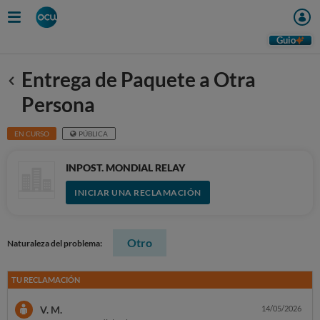
Guio
Entrega de Paquete a Otra
Anterior
Persona
EN CURSO
PÚBLICA
INPOST. MONDIAL RELAY
INICIAR UNA RECLAMACIÓN
Otro
Naturaleza del problema:
TU RECLAMACIÓN
V. M.
14/05/2026