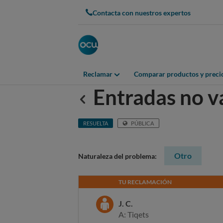
Contacta con nuestros expertos
Reclamar
Comparar productos y preci
Entradas no v
Anterior
RESUELTA
PÚBLICA
Otro
Naturaleza del problema:
TU RECLAMACIÓN
J. C.
A: Tiqets