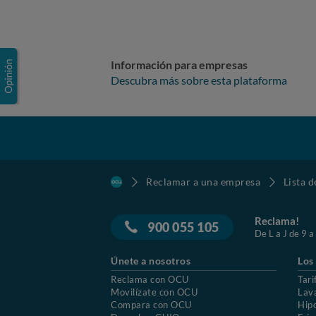
Información para empresas
Descubra más sobre esta plataforma
Reclamar a una empresa
Lista 
Reclama!
900 055 105
De L a J de 9 a
Únete a nosotros
Los
Reclama con OCU
Tari
Movilízate con OCU
Lav
Compara con OCU
Hip