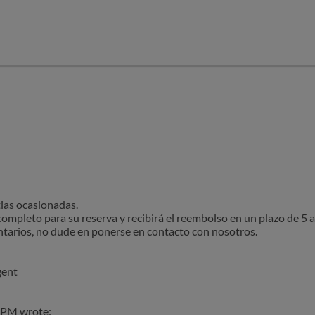
to con audioguía para visitar el monasterio de los Jerónimos de 
, nos dijeron que las entradas no eran válidas, que les había pasado
.
lución integra de nuestras entradas y audioguía de forma inmediata
del problema.
as ocasionadas.
pleto para su reserva y recibirá el reembolso en un plazo de 5 a 
ntarios, no dude en ponerse en contacto con nosotros.
gent
0 PM wrote: