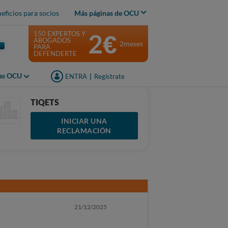
eficios para socios
Más páginas de OCU
2€
150 EXPERTOS Y
ABOGADOS
2meses
PARA
DEFENDERTE
jas OCU
ENTRA
|
Regístrate
TIQETS
INICIAR UNA
RECLAMACIÓN
21/12/2025