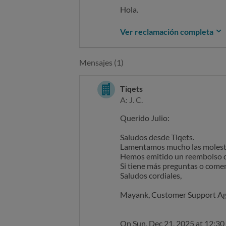
Hola.
Compramos dos entradas de adul
Ver reclamación completa
diciembre.
Al acceder al control de acceso
Mensajes (1)
pudimos visitar el monumento
Por tanto, solicitamos la devo
Tiqets
A: J. C.
Esperamos la pronta solución 
Querido Julio:
Saludos
Saludos desde Tiqets.
Lamentamos mucho las molesti
Hemos emitido un reembolso com
Si tiene más preguntas o come
Saludos cordiales,
Mayank, Customer Support A
On Sun, Dec 21, 2025 at 12:3