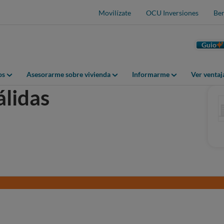
Movilízate
OCU Inversiones
Ben
Guio
os
Asesorarme sobre vivienda
Informarme
Ver venta
álidas