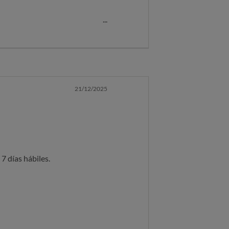
Lisboa para el día 19 de
 varias veces, por lo que no
.
21/12/2025
7 días hábiles.