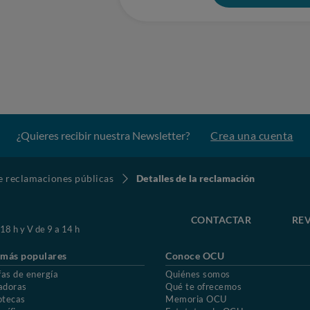
¿Quieres recibir nuestra Newsletter?
Crea una cuenta
de reclamaciones públicas
Detalles de la reclamación
CONTACTAR
REV
 18 h y V de 9 a 14 h
 más populares
Conoce OCU
fas de energía
Quiénes somos
adoras
Qué te ofrecemos
otecas
Memoria OCU