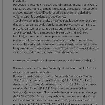
incluidos).
Respecto a la devolución de equipos le informamos que, tras la baja, el
cliente recibe un SMS o llamada indicándole que tanto el Router como
el decodificador y decodificadores adicionales son propiedad de
Vodafone, por lo que tiene que devolverlos.
Tras el envío del SMS, en el plazo máximo para la devolución es de 30
días para realizar la devolución de los equipos y en caso contrario se
procederá a facturar el cargo correspondiente los Equipos de TV:
120€ ( IVA incluido) y Equipos de Fibra HFC y FTTH 80€ ( IVA
incluido), en concepto de incumplimiento de contrato.
Finalmente, le indicamos que próximamente recibirá una carta y/o
SMS con los códigos de devolución informando de los métodos entre
los que optar para devolvernos los equipos, en caso de extraviado de la
carta o SMS podrá consultarlo en la web de Vodafone:
s:www.vodafone.es/carticulares/es/mas-con-vodafone/carta-bajas/.
Para su conocimiento y revisión, se adjuntan el contrato y las factura
relacionada con el expediente.
Ponemos a su disposición nuestro Servicio de Atención al Cliente,
22123, (si llama desde su móvil Vodafone) ó 912222123 (si llama
desde un móvil no Vodafone) si es particular o, 22122 (si llama desde
su móvil Vodafone) ó 912222122 (si llama desde un móvil no
Vodafone) si es empresa. El horario de atención es de lunes a domingo
de 09:00 a 22:00H. En caso de que detecte una avería en relación a la
velocidad de internet o cualquier servicio póngase en contacto con
nosotros en el 22123/ 912222123 o en Mi Vodafone, en la sección de