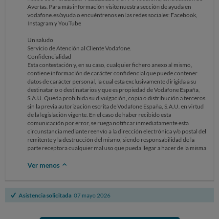
Averías. Para más información visite nuestra sección de ayuda en
vodafone.es/ayuda o encuéntrenos en las redes sociales: Facebook,
Instagram y YouTube
Un saludo
Servicio de Atención al Cliente Vodafone.
Confidencialidad
Esta contestación y, en su caso, cualquier fichero anexo al mismo,
contiene información de carácter confidencial que puede contener
datos de carácter personal, la cual esta exclusivamente dirigida a su
destinatario o destinatarios y que es propiedad de Vodafone España,
S.A.U. Queda prohibida su divulgación, copia o distribución a terceros
sin la previa autorización escrita de Vodafone España, S.A.U. en virtud
de la legislación vigente. En el caso de haber recibido esta
comunicación por error, se ruega notificar inmediatamente esta
circunstancia mediante reenvío a la dirección electrónica y/o postal del
remitente y la destrucción del mismo, siendo responsabilidad de la
parte receptora cualquier mal uso que pueda llegar a hacer de la misma
Ver menos
Asistencia solicitada
07 mayo 2026