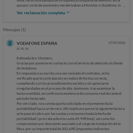
Hola, recibí una llamada de mi supuesta compañía de teléfono, en la
que por corte de suministro me derivaban a Movistar o Vodafone, me
quedé con ustedes, y al querer devolver el equipo a mí compañía, me
Ver reclamación completa
entero de que me han engañado para hacerme cliente suyo, por tanto
les reclamo la penalización que me quieran imponer al darme de baja.
Muchas gracias
Mensajes (1)
VODAFONE ESPAÑA
07/05/2026
A: M. M.
Estimada Sra. Montero,
Gracias por ponerse en contacto con el servicio de atención al cliente
de Vodafone.
En respuesta a su escrito,una vez revisado el contratos, se ha
verificado que la contratación se realizó de forma correcta,
cumpliendo con los procedimientos escidos y sin apreciarse
irregularidades en el proceso de alta. Asimismo, tras examinar la
factura emitida, se confirma la existencia de consumo real durante el
periodo facturado.
Por otro lado, nos consta que ha solicitado en el presente día la
portabilidad hacia un tercero, ello implicara que en la siguiente factura
se le pase el cobro por las cuotas y consumos hasta la fecha de
portabilidad (-prorrata sobre la cuota 49,99€/mes), así como los
compromisos por descuento asociado y el cargo de instalación de la
fibra, por un importe total de 302.69€ (impuestos indirectos