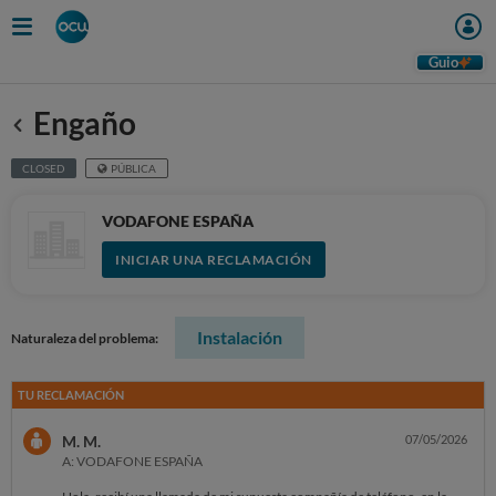
Guio
Engaño
Anterior
CLOSED
PÚBLICA
VODAFONE ESPAÑA
INICIAR UNA RECLAMACIÓN
Instalación
Naturaleza del problema:
TU RECLAMACIÓN
M. M.
07/05/2026
A: VODAFONE ESPAÑA