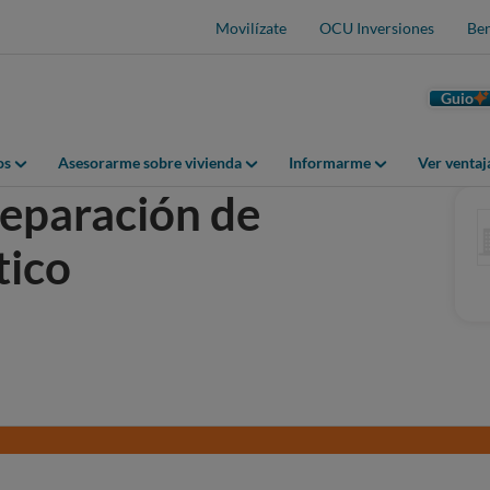
Movilízate
OCU Inversiones
Ben
Guio
os
Asesorarme sobre vivienda
Informarme
Ver venta
reparación de
tico