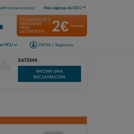
eficios para socios
Más páginas de OCU
2€
150 EXPERTOS Y
ABOGADOS
2meses
PARA
DEFENDERTE
jas OCU
ENTRA
|
Regístrate
SATEMA
INICIAR UNA
RECLAMACIÓN
03/01/2021