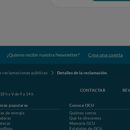
¿Quieres recibir nuestra Newsletter?
Crea una cuenta
de reclamaciones públicas
Detalles de la reclamación
CONTACTAR
REV
 18 h y V de 9 a 14 h
 más populares
Conoce OCU
fas de energía
Quiénes somos
adoras
Qué te ofrecemos
otecas
Memoria OCU
oríficos
Estatutos de OCU