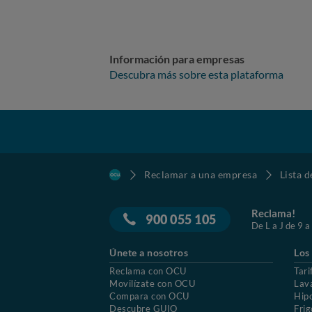
Información para empresas
Descubra más sobre esta plataforma
Reclamar a una empresa
Lista 
Reclama!
900 055 105
De L a J de 9 a
Únete a nosotros
Los
Reclama con OCU
Tari
Movilízate con OCU
Lav
Compara con OCU
Hip
Descubre GUIO
Frig