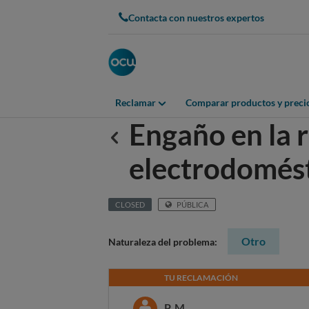
Contacta con nuestros expertos
Reclamar
Comparar productos y preci
Engaño en la 
Anterior
electrodomés
CLOSED
PÚBLICA
Otro
Naturaleza del problema:
TU RECLAMACIÓN
P. M.