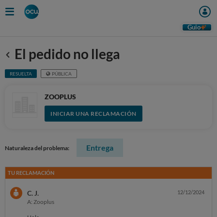
Guio
El pedido no llega
Anterior
RESUELTA
PÚBLICA
ZOOPLUS
INICIAR UNA RECLAMACIÓN
Entrega
Naturaleza del problema:
TU RECLAMACIÓN
C. J.
12/12/2024
A: Zooplus