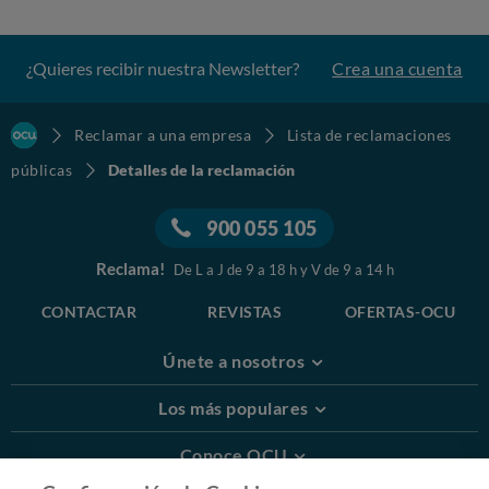
¿Quieres recibir nuestra Newsletter?
Crea una cuenta
Reclamar a una empresa
Lista de reclamaciones
públicas
Detalles de la reclamación
900 055 105
Reclama!
De L a J de 9 a 18 h y V de 9 a 14 h
CONTACTAR
REVISTAS
OFERTAS-OCU
Únete a nosotros
Los más populares
Conoce OCU