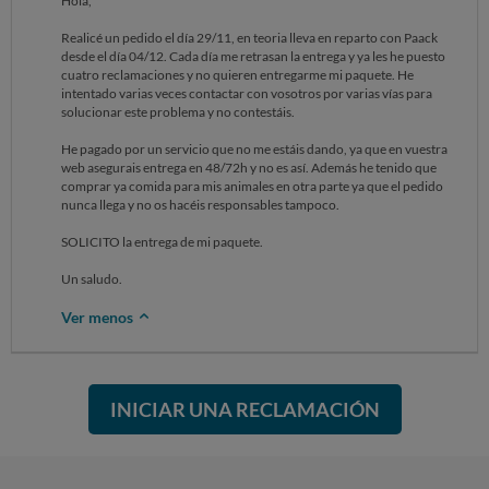
Hola,
Realicé un pedido el día 29/11, en teoria lleva en reparto con Paack
desde el día 04/12. Cada día me retrasan la entrega y ya les he puesto
cuatro reclamaciones y no quieren entregarme mi paquete. He
intentado varias veces contactar con vosotros por varias vías para
solucionar este problema y no contestáis.
He pagado por un servicio que no me estáis dando, ya que en vuestra
web asegurais entrega en 48/72h y no es así. Además he tenido que
comprar ya comida para mis animales en otra parte ya que el pedido
nunca llega y no os hacéis responsables tampoco.
SOLICITO la entrega de mi paquete.
Un saludo.
Ver menos
INICIAR UNA RECLAMACIÓN