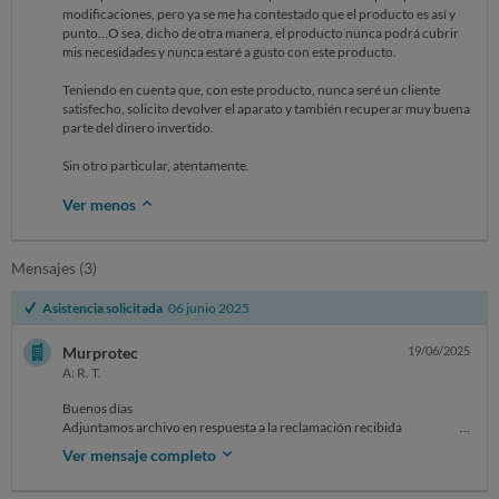
modificaciones, pero ya se me ha contestado que el producto es así y
punto...O sea, dicho de otra manera, el producto nunca podrá cubrir
mis necesidades y nunca estaré a gusto con este producto.
Teniendo en cuenta que, con este producto, nunca seré un cliente
satisfecho, solicito devolver el aparato y también recuperar muy buena
parte del dinero invertido.
Sin otro particular, atentamente.
Ver menos
Mensajes (3)
Asistencia solicitada
06 junio 2025
Murprotec
19/06/2025
A: R. T.
Buenos días
Adjuntamos archivo en respuesta a la reclamación recibida
Un saludo
Ver mensaje completo