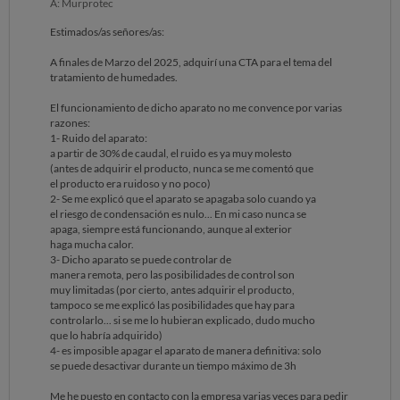
A: Murprotec
Estimados/as señores/as:
A finales de Marzo del 2025, adquirí una CTA para el tema del
tratamiento de humedades.
El funcionamiento de dicho aparato no me convence por varias
razones:
1- Ruido del aparato:
a partir de 30% de caudal, el ruido es ya muy molesto
(antes de adquirir el producto, nunca se me comentó que
el producto era ruidoso y no poco)
2- Se me explicó que el aparato se apagaba solo cuando ya
el riesgo de condensación es nulo... En mi caso nunca se
apaga, siempre está funcionando, aunque al exterior
haga mucha calor.
3- Dicho aparato se puede controlar de
manera remota, pero las posibilidades de control son
muy limitadas (por cierto, antes adquirir el producto,
tampoco se me explicó las posibilidades que hay para
controlarlo... si se me lo hubieran explicado, dudo mucho
que lo habría adquirido)
4- es imposible apagar el aparato de manera definitiva: solo
se puede desactivar durante un tiempo máximo de 3h
Me he puesto en contacto con la empresa varias veces para pedir