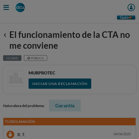
Guio
El funcionamiento de la CTA no
Anterior
me conviene
CLOSED
PÚBLICA
MURPROTEC
INICIAR UNA RECLAMACIÓN
Garantía
Naturaleza del problema:
TU RECLAMACIÓN
R. T.
04/06/2025