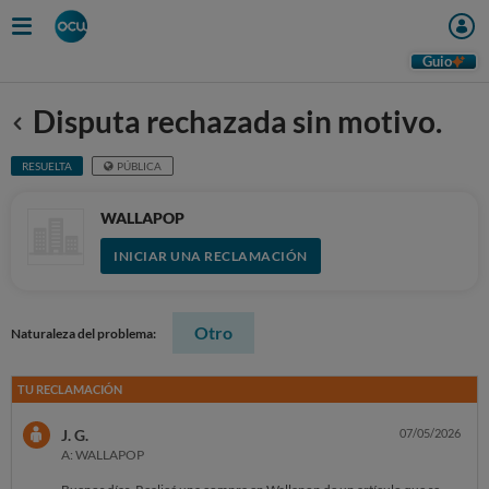
Guio
Disputa rechazada sin motivo.
Anterior
RESUELTA
PÚBLICA
WALLAPOP
INICIAR UNA RECLAMACIÓN
Otro
Naturaleza del problema:
TU RECLAMACIÓN
J. G.
07/05/2026
A: WALLAPOP