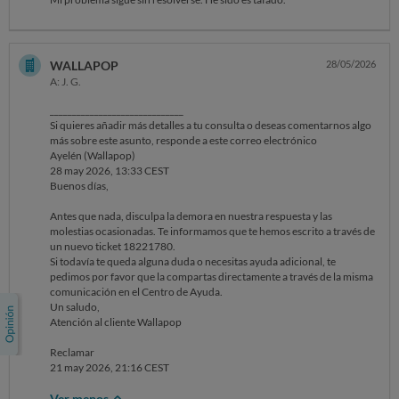
centro de ayuda que gestionó tu caso para que se revise de forma
segura y privada, reabriendo el caso o creando uno nuevo.
Un saludo,
Atención al cliente Wallapop
WALLAPOP
28/05/2026
Reclamar
A: J. G.
20 may 2026, 12:02 CEST
______________________________
Si quieres añadir más detalles a tu consulta o deseas comentarnos algo
más sobre este asunto, responde a este correo electrónico
Ayelén (Wallapop)
28 may 2026, 13:33 CEST
Buenos días,
Antes que nada, disculpa la demora en nuestra respuesta y las
molestias ocasionadas. Te informamos que te hemos escrito a través de
un nuevo ticket 18221780.
Si todavía te queda alguna duda o necesitas ayuda adicional, te
pedimos por favor que la compartas directamente a través de la misma
comunicación en el Centro de Ayuda.
Un saludo,
Atención al cliente Wallapop
Reclamar
21 may 2026, 21:16 CEST
Ver menos