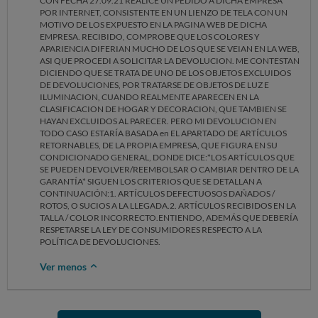
CON FECHA 27.09.21 REALICE UN PEDIDO A DICHA EMPRESA
POR INTERNET, CONSISTENTE EN UN LIENZO DE TELA CON UN
MOTIVO DE LOS EXPUESTO EN LA PAGINA WEB DE DICHA
EMPRESA. RECIBIDO, COMPROBE QUE LOS COLORES Y
APARIENCIA DIFERIAN MUCHO DE LOS QUE SE VEIAN EN LA WEB,
ASI QUE PROCEDI A SOLICITAR LA DEVOLUCION. ME CONTESTAN
DICIENDO QUE SE TRATA DE UNO DE LOS OBJETOS EXCLUIDOS
DE DEVOLUCIONES, POR TRATARSE DE OBJETOS DE LUZ E
ILUMINACION, CUANDO REALMENTE APARECEN EN LA
CLASIFICACION DE HOGAR Y DECORACION, QUE TAMBIEN SE
HAYAN EXCLUIDOS AL PARECER. PERO MI DEVOLUCION EN
TODO CASO ESTARÍA BASADA en EL APARTADO DE ARTÍCULOS
RETORNABLES, DE LA PROPIA EMPRESA, QUE FIGURA EN SU
CONDICIONADO GENERAL, DONDE DICE:*LOS ARTÍCULOS QUE
SE PUEDEN DEVOLVER/REEMBOLSAR O CAMBIAR DENTRO DE LA
GARANTÍA* SIGUEN LOS CRITERIOS QUE SE DETALLAN A
CONTINUACIÓN:1. ARTÍCULOS DEFECTUOSOS DAÑADOS /
ROTOS, O SUCIOS A LA LLEGADA.2. ARTÍCULOS RECIBIDOS EN LA
TALLA / COLOR INCORRECTO.ENTIENDO, ADEMÁS QUE DEBERÍA
RESPETARSE LA LEY DE CONSUMIDORES RESPECTO A LA
POLÍTICA DE DEVOLUCIONES.
Ver menos