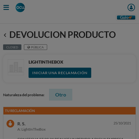
Guio
DEVOLUCION PRODUCTO
Anterior
CLOSED
PÚBLICA
LIGHTINTHEBOX
INICIAR UNA RECLAMACIÓN
Otro
Naturaleza del problema:
TU RECLAMACIÓN
R. S.
25/10/2021
A: LightInTheBox