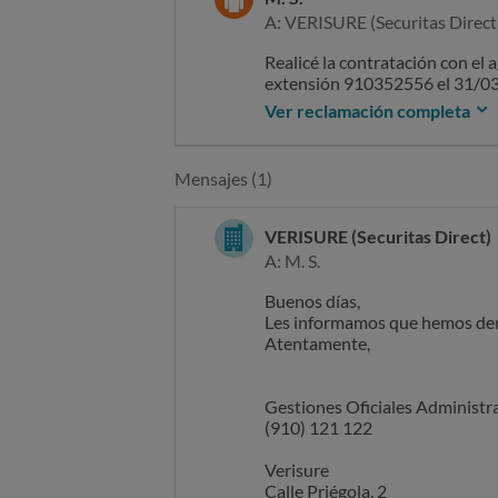
A: VERISURE (Securitas Direct
Realicé la contratación con e
extensión 910352556 el 31/03
gastos por el sistema de inhibi
Ver reclamación completa
El mismo día que llegó el técnico
conexión inalámbrica entre la c
Mensajes (1)
router wifi 6 de mi empresa , le
tras múltiples intentos el técn
VERISURE (Securitas Direct)
se perderían algunas funciones,
A: M. S.
por lo que entonces al no poder 
Buenos días,
Les informamos que hemos der
Atentamente,
en ese momento el técnico me pa
la devolución de los 39e, dicié
Gestiones Oficiales Administ
Esa misma tarde, llamé al gent
(910) 121 122
39e informándome de que E
Verisure
Calle Priégola, 2