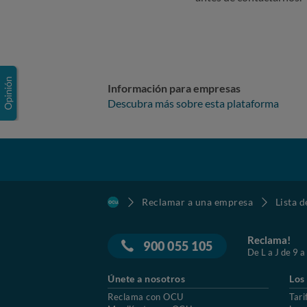
Información para empresas
Descubra más sobre esta plataforma
Reclamar a una empresa
Lista 
Reclama!
900 055 105
De L a J de 9 a
Únete a nosotros
Los
Reclama con OCU
Tari