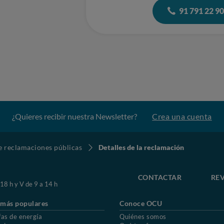
91 791 22 9
¿Quieres recibir nuestra Newsletter?
Crea una cuenta
de reclamaciones públicas
Detalles de la reclamación
CONTACTAR
REV
 18 h y V de 9 a 14 h
 más populares
Conoce OCU
fas de energía
Quiénes somos