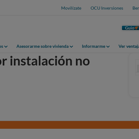
Movilízate
OCU Inversiones
Ben
Guio
os
Asesorarme sobre vivienda
Informarme
Ver venta
r instalación no