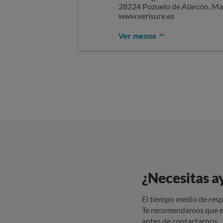
pasada una semana, en el día 7
28224 Pozuelo de Alarcón, Ma
donde explicado mi caso, me sol
www.verisure.es
le envié el justificante y me c
Ver menos
a día de hoy 18/05/2026 sigo si
nada del tema ni darme más i
¿Necesitas a
El tiempo medio de resp
Te recomendamos que e
antes de contactarnos.