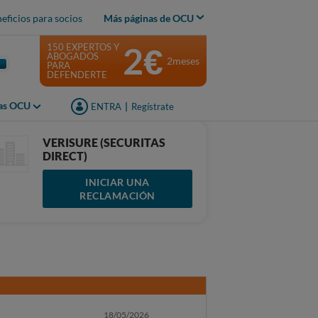
eficios para socios
Más páginas de OCU
2€
150 EXPERTOS Y
ABOGADOS
2meses
PARA
DEFENDERTE
jas OCU
ENTRA
|
Regístrate
VERISURE (SECURITAS
DIRECT)
INICIAR UNA
RECLAMACIÓN
18/05/2026