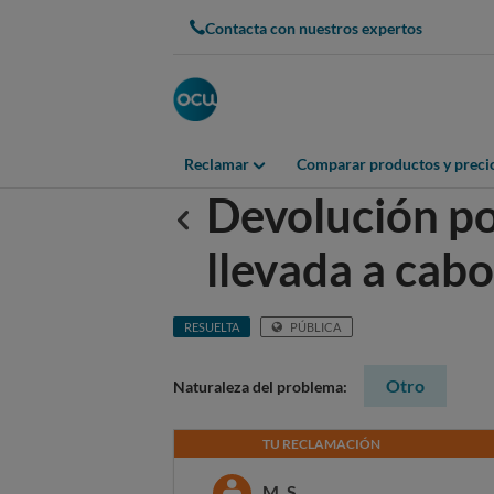
Contacta con nuestros expertos
Reclamar
Comparar productos y preci
Devolución po
Anterior
llevada a cabo
RESUELTA
PÚBLICA
Otro
Naturaleza del problema:
TU RECLAMACIÓN
M. S.